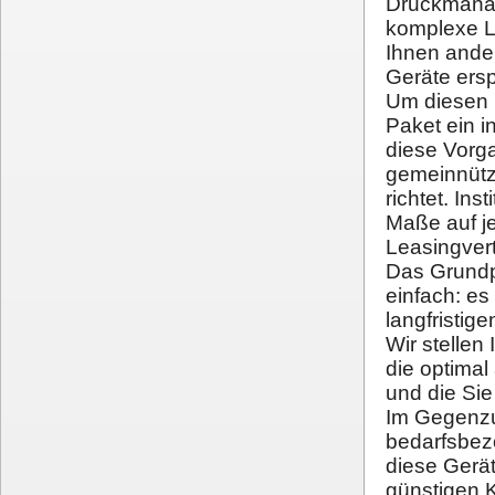
Druckmanag
komplexe Le
Ihnen ander
Geräte ersp
Um diesen 
Paket ein i
diese Vorga
gemeinnützi
richtet. In
Maße auf j
Leasingvert
Das Grundp
einfach: es 
langfristig
Wir stellen
die optimal
und die Si
Im Gegenzu
bedarfsbez
diese Gerä
günstigen K