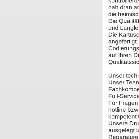
kontrollier
nah dran a
die heimisc
Die Qualitä
und Langleb
Die Kartusc
angefertigt
Codierungs
auf Ihren 
Qualitätssi
Unser tech
Unser Team
Fachkompet
Full-Servic
Für Fragen
hotline bzw
kompetent 
Unsere Dru
ausgelegt u
Reparature