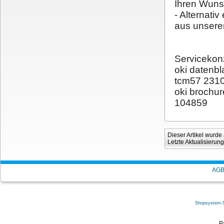
Ihren Wunsc
- Alternati
aus unserem
Servicekon
oki datenb
tcm57 231
oki brochu
104859
Dieser Artikel wurd
Letzte Aktualisierun
AG
Shopsystem-
P