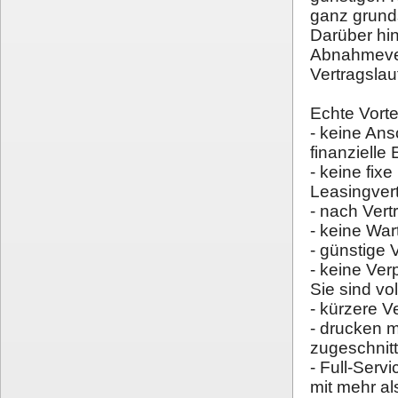
ganz grund
Darüber hin
Abnahmever
Vertragslau
Echte Vortei
- keine An
finanzielle
- keine fix
Leasingver
- nach Vert
- keine Wa
- günstige 
- keine Ve
Sie sind vo
- kürzere V
- drucken m
zugeschnit
- Full-Serv
mit mehr a