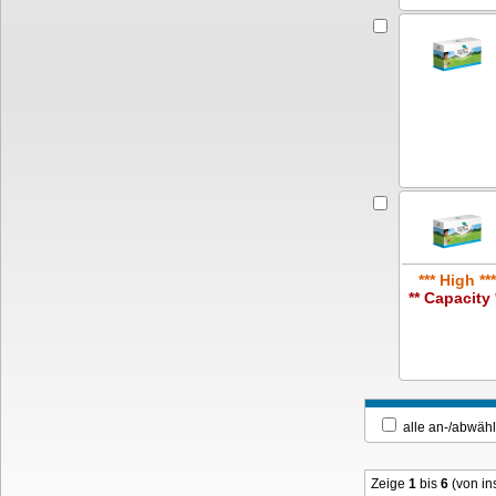
*** High ***
** Capacity 
alle an-/ab
Zeige
1
bis
6
(von i