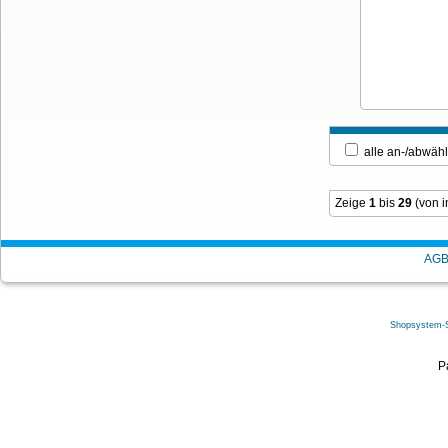
alle an-/ab
Zeige
1
bis
29
(von 
AG
Shopsystem-
P