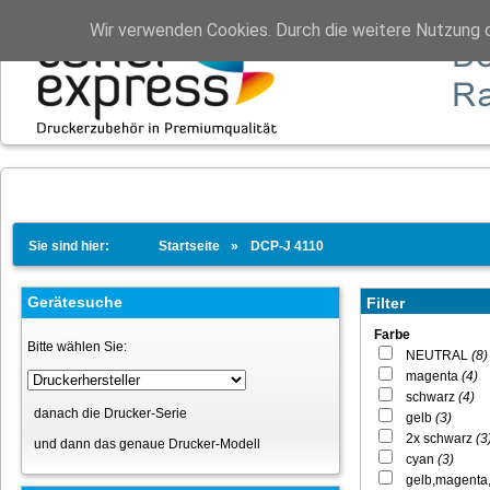
Wir verwenden Cookies. Durch die weitere Nutzung 
Sie sind hier:
Startseite
DCP-J 4110
Gerätesuche
Filter
Farbe
Bitte wählen Sie:
NEUTRAL
(8)
magenta
(4)
schwarz
(4)
danach die Drucker-Serie
gelb
(3)
2x schwarz
(3
und dann das genaue Drucker-Modell
cyan
(3)
gelb,magenta,