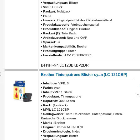
•
Verpackungsart:
Blister
•
VPE:
1 Stück
•
Packart:
Multipack
•
PE:
2
•
Hinweis:
Originalprodukt des Geräteherstellers!
•
Produktkategorie:
Verbrauchsmaterial
•
Produktklasse:
Original Produkt
•
Packart (2):
Twin Pack
•
Artikelzustand:
Neu und OVP
•
Sparset:
Ja
•
Markenkompatibilität:
Brother
•
Produktgruppe:
Tinten
•
Hersteller-Nr.:
LC-123BKBP2DR
Bestell-Nr. LC123BKBP2DR
Brother Tintenpatrone Blister cyan (LC-121CBP)
•
Inhalt der VPE:
0
•
Farbe:
cyan
•
Inhalt VPE:
1 Stück
zz
•
Produktart:
Tintenpatrone
•
Kapazität:
300 Seiten
•
Pack:
(1er-Pack)
•
MPN:
LC-121CBP
•
Schlagwörter:
Tinte,Druckertinte,Tintenpatrone,Tinten-
Kartusche,Druckpatrone
•
Marke:
Brother
•
Engine:
Brother MFC-J 870
•
Drucktechnologie:
Inkjet
•
Verpackungsart:
Blister