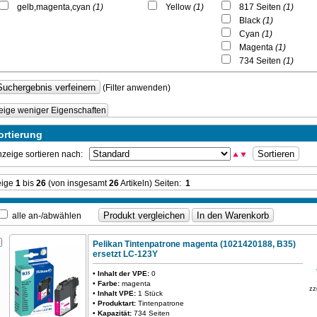
gelb,magenta,cyan
(1)
Yellow
(1)
817 Seiten
(1)
Black
(1)
Cyan
(1)
Magenta
(1)
734 Seiten
(1)
(Filter anwenden)
eige weniger Eigenschaften
ortierung
zeige sortieren nach:
eige
1
bis
26
(von insgesamt
26
Artikeln) Seiten:
1
alle an-/abwählen
Pelikan Tintenpatrone magenta (1021420188, B35)
ersetzt LC-123Y
•
Inhalt der VPE:
0
•
Farbe:
magenta
zz
•
Inhalt VPE:
1 Stück
•
Produktart:
Tintenpatrone
•
Kapazität:
734 Seiten