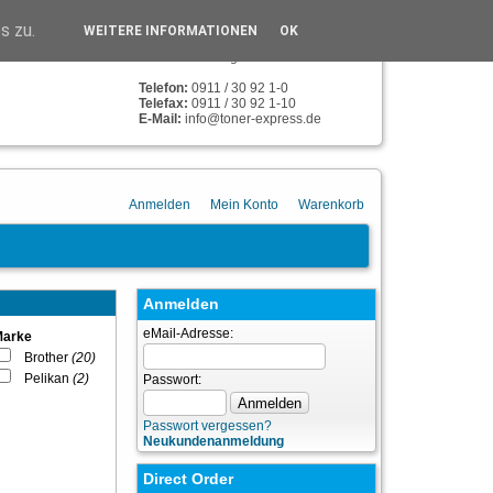
TONER-EXPRESS
s zu.
WEITERE INFORMATIONEN
OK
Humboldstr. 134
90459 Nürnberg
Telefon:
0911 / 30 92 1-0
Telefax:
0911 / 30 92 1-10
E-Mail:
info@toner-express.de
Anmelden
Mein Konto
Warenkorb
Anmelden
eMail-Adresse:
Marke
Brother
(20)
Pelikan
(2)
Passwort:
Passwort vergessen?
Neukundenanmeldung
Direct Order