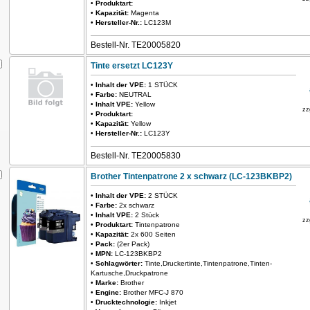
•
Produktart:
•
Kapazität:
Magenta
•
Hersteller-Nr.:
LC123M
Bestell-Nr. TE20005820
Tinte ersetzt LC123Y
•
Inhalt der VPE:
1 STÜCK
•
Farbe:
NEUTRAL
•
Inhalt VPE:
Yellow
zz
•
Produktart:
•
Kapazität:
Yellow
•
Hersteller-Nr.:
LC123Y
Bestell-Nr. TE20005830
Brother Tintenpatrone 2 x schwarz (LC-123BKBP2)
•
Inhalt der VPE:
2 STÜCK
•
Farbe:
2x schwarz
•
Inhalt VPE:
2 Stück
zz
•
Produktart:
Tintenpatrone
•
Kapazität:
2x 600 Seiten
•
Pack:
(2er Pack)
•
MPN:
LC-123BKBP2
•
Schlagwörter:
Tinte,Druckertinte,Tintenpatrone,Tinten-
Kartusche,Druckpatrone
•
Marke:
Brother
•
Engine:
Brother MFC-J 870
•
Drucktechnologie:
Inkjet