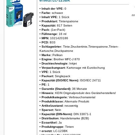
ersetzt LC-123BK
•
Inhalt der VPE:
0
•
Farbe:
schwarz
zz
•
Inhalt VPE:
1 Stück
•
Produktart:
Tintenpatrone
•
Kapazität:
817 Seiten
•
Pack:
(1er-Pack)
•
Füllmenge:
16 ml
•
MPN:
1021420186
•
PCD:
B33
•
Schlagwörter:
Tinte,Druckertinte,Tintenpatrone,Tinten-
Kartusche,Druckpatrone
•
Marke:
Pelikan
•
Engine:
Brother MFC-J 870
•
Drucktechnologie:
Inkjet
•
Verpackungsart:
Kartonage mit Eurolochung
•
VPE:
1 Stück
•
Packart:
Singlepack
•
Kapazität (ISO/IEC Norm):
ISO/IEC 24711
•
PE:
1
•
Garantie (Standard):
36 Monate
•
Hinweis:
KEIN Originalprodukt des Geräteherstellers!
•
Produktkategorie:
Verbrauchsmaterial
•
Produktklasse:
Alternativ Produkt
•
Artikelzustand:
neuwertig
•
Sparset:
Nein
•
Kapazität (DIN-Norm):
DIN 33871-1
•
Distribution:
Handelsmarke (B2B)
•
Ecoartikel:
Ja
•
Produktgruppe:
Tinten
•
ersetzt:
LC-123BK