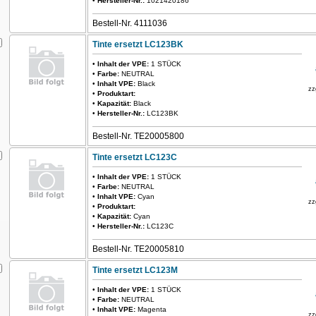
•
Hersteller-Nr.:
1021420186
Bestell-Nr. 4111036
Tinte ersetzt LC123BK
•
Inhalt der VPE:
1 STÜCK
•
Farbe:
NEUTRAL
•
Inhalt VPE:
Black
zz
•
Produktart:
•
Kapazität:
Black
•
Hersteller-Nr.:
LC123BK
Bestell-Nr. TE20005800
Tinte ersetzt LC123C
•
Inhalt der VPE:
1 STÜCK
•
Farbe:
NEUTRAL
•
Inhalt VPE:
Cyan
zz
•
Produktart:
•
Kapazität:
Cyan
•
Hersteller-Nr.:
LC123C
Bestell-Nr. TE20005810
Tinte ersetzt LC123M
•
Inhalt der VPE:
1 STÜCK
•
Farbe:
NEUTRAL
•
Inhalt VPE:
Magenta
zz