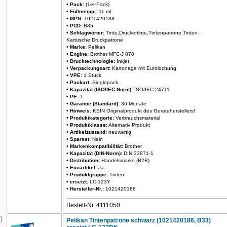
•
Pack:
(1er-Pack)
•
Füllmenge:
11 ml
•
MPN:
1021420188
•
PCD:
B35
•
Schlagwörter:
Tinte,Druckertinte,Tintenpatrone,Tinten-
Kartusche,Druckpatrone
•
Marke:
Pelikan
•
Engine:
Brother MFC-J 870
•
Drucktechnologie:
Inkjet
•
Verpackungsart:
Kartonage mit Eurolochung
•
VPE:
1 Stück
•
Packart:
Singlepack
•
Kapazität (ISO/IEC Norm):
ISO/IEC 24711
•
PE:
1
•
Garantie (Standard):
36 Monate
•
Hinweis:
KEIN Originalprodukt des Geräteherstellers!
•
Produktkategorie:
Verbrauchsmaterial
•
Produktklasse:
Alternativ Produkt
•
Artikelzustand:
neuwertig
•
Sparset:
Nein
•
Markenkompatibilität:
Brother
•
Kapazität (DIN-Norm):
DIN 33871-1
•
Distribution:
Handelsmarke (B2B)
•
Ecoartikel:
Ja
•
Produktgruppe:
Tinten
•
ersetzt:
LC-123Y
•
Hersteller-Nr.:
1021420188
Bestell-Nr. 4111050
Pelikan Tintenpatrone schwarz (1021420186, B33)