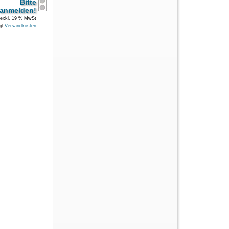
Bitte
anmelden!
exkl. 19 % MwSt
gl.
Versandkosten