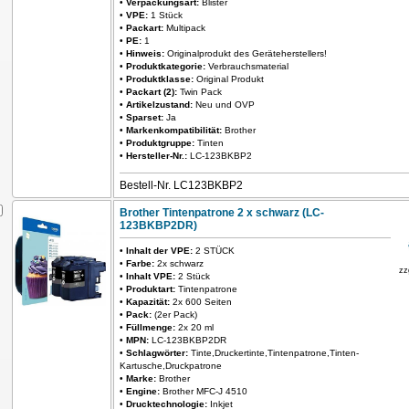
•
Verpackungsart:
Blister
•
VPE:
1 Stück
•
Packart:
Multipack
•
PE:
1
•
Hinweis:
Originalprodukt des Geräteherstellers!
•
Produktkategorie:
Verbrauchsmaterial
•
Produktklasse:
Original Produkt
•
Packart (2):
Twin Pack
•
Artikelzustand:
Neu und OVP
•
Sparset:
Ja
•
Markenkompatibilität:
Brother
•
Produktgruppe:
Tinten
•
Hersteller-Nr.:
LC-123BKBP2
Bestell-Nr. LC123BKBP2
Brother Tintenpatrone 2 x schwarz (LC-
123BKBP2DR)
•
Inhalt der VPE:
2 STÜCK
•
Farbe:
2x schwarz
zz
•
Inhalt VPE:
2 Stück
•
Produktart:
Tintenpatrone
•
Kapazität:
2x 600 Seiten
•
Pack:
(2er Pack)
•
Füllmenge:
2x 20 ml
•
MPN:
LC-123BKBP2DR
•
Schlagwörter:
Tinte,Druckertinte,Tintenpatrone,Tinten-
Kartusche,Druckpatrone
•
Marke:
Brother
•
Engine:
Brother MFC-J 4510
•
Drucktechnologie:
Inkjet