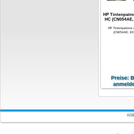
HP Tintenpatr
HC (CN054AE,
HP Tintenpatrone
(CN054AE, 93
Preise: B
anmelde
exkl. 19 % MwSt
zzgl.
V
AG