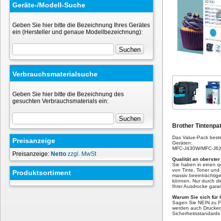
Geräte-/Modell-Suche
Geben Sie hier bitte die Bezeichnung Ihres Gerätes
ein (Hersteller und genaue Modellbezeichnung):
Verbrauchsmaterialsuche
Geben Sie hier bitte die Bezeichnung des
gesuchten Verbrauchsmaterials ein:
Brother Tintenpa
Das Value-Pack beste
Preisanzeige
Geräten:
MFC-J430W/MFC-J6
Preisanzeige:
Netto
zzgl. MwSt
Qualität an oberster
Sie haben in einen qu
von Tinte, Toner und 
Produktsortiment
massiv beeinträchtig
können. Nur durch di
Ihrer Ausdrucke garan
Warum Sie sich für 
Sagen Sie NEIN zu Fä
werden auch Drucker
Sicherheitsstandard