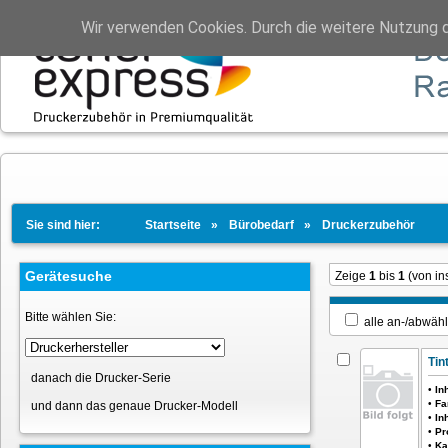
Wir verwenden Cookies. Durch die weitere Nutzung 
Sie sind hier:
Startseite
Bürobedarf
Druckerzubehör
Gerätesuche
Zeige
1
bis
1
(von i
Bitte wählen Sie:
alle an-/ab
Tin
danach die Drucker-Serie
•
In
•
Fa
und dann das genaue Drucker-Modell
•
In
•
Pr
•
Ka