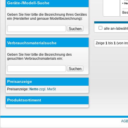
Geräte-/Modell-Suche
•
He
Bes
Geben Sie hier bitte die Bezeichnung Ihres Gerätes
ein (Hersteller und genaue Modellbezeichnung):
alle an-/ab
Verbrauchsmaterialsuche
Zeige
1
bis
1
(von i
Geben Sie hier bitte die Bezeichnung des
gesuchten Verbrauchsmaterials ein:
Preisanzeige
Preisanzeige:
Netto
zzgl. MwSt
Produktsortiment
AG