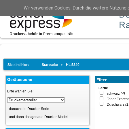
Wir verwenden Cookies. Durch die weitere Nutzung 
Sie sind hier:
Startseite
HL 5340
Gerätesuche
Filter
Farbe
Bitte wählen Sie:
schwarz
(4)
Toner Expres
2x schwarz
(1
danach die Drucker-Serie
und dann das genaue Drucker-Modell