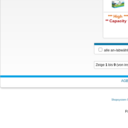
*** High ***
** Capacity 
alle an-/ab
Zeige
1
bis
9
(von i
AG
Shopsystem-
P