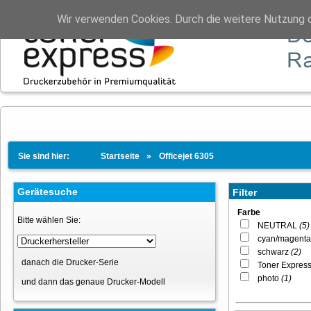
Wir verwenden Cookies. Durch die weitere Nutzung 
Sie sind hier:
Startseite
Officejet 6305
Gerätesuche
Filter
Farbe
Bitte wählen Sie:
NEUTRAL
(5)
cyan/magenta
schwarz
(2)
danach die Drucker-Serie
Toner Expres
photo
(1)
und dann das genaue Drucker-Modell