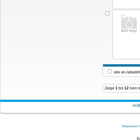
alle an-/ab
Zeige
1
bis
12
(von 
AG
Shopsystem-
P