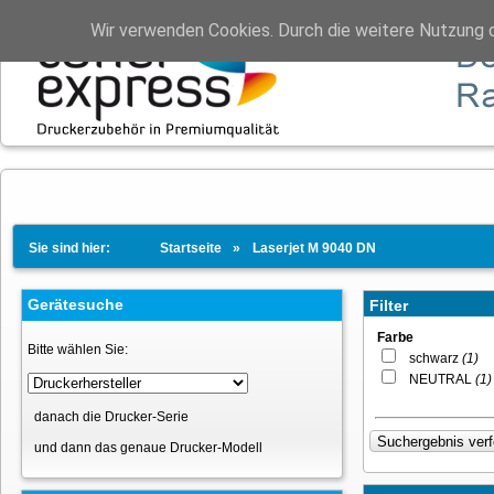
Wir verwenden Cookies. Durch die weitere Nutzung 
Sie sind hier:
Startseite
Laserjet M 9040 DN
Gerätesuche
Filter
Farbe
Bitte wählen Sie:
schwarz
(1)
NEUTRAL
(1)
danach die Drucker-Serie
und dann das genaue Drucker-Modell