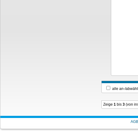
alle an-/ab
Zeige
1
bis
3
(von i
AG