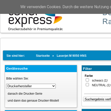
Wir verwenden Cookies. Durch die weitere Nutzung 
Sie sind hier:
Startseite
Laserjet M 9050 HNS
Gerätesuche
Filter
Farbe
Bitte wählen Sie:
schwarz
(1)
NEUTRAL
(1)
danach die Drucker-Serie
und dann das genaue Drucker-Modell