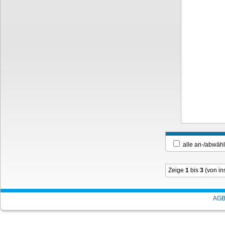
alle an-/ab
Zeige
1
bis
3
(von i
AG