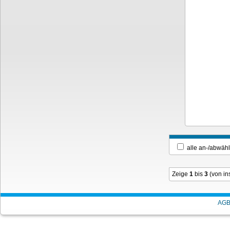
alle an-/ab
Zeige
1
bis
3
(von i
AG