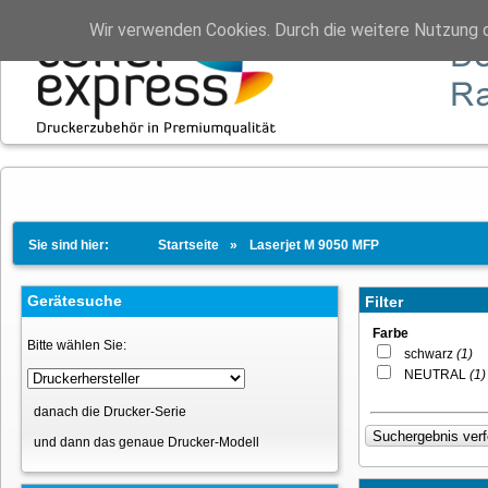
Wir verwenden Cookies. Durch die weitere Nutzung 
Sie sind hier:
Startseite
Laserjet M 9050 MFP
Gerätesuche
Filter
Farbe
Bitte wählen Sie:
schwarz
(1)
NEUTRAL
(1)
danach die Drucker-Serie
und dann das genaue Drucker-Modell