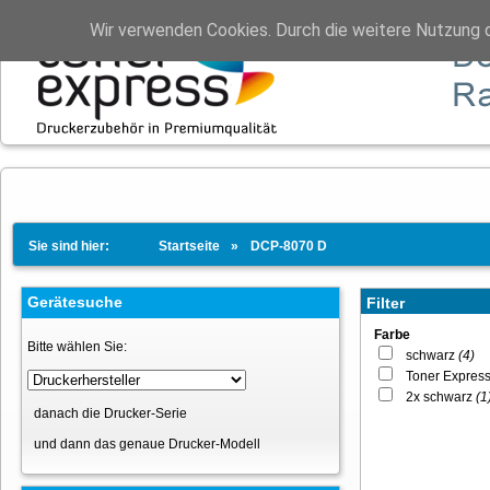
Wir verwenden Cookies. Durch die weitere Nutzung 
Sie sind hier:
Startseite
DCP-8070 D
Gerätesuche
Filter
Farbe
Bitte wählen Sie:
schwarz
(4)
Toner Expres
2x schwarz
(1
danach die Drucker-Serie
und dann das genaue Drucker-Modell