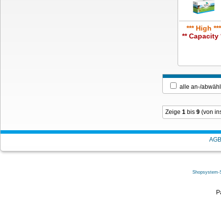
*** High ***
** Capacity 
alle an-/ab
Zeige
1
bis
9
(von i
AG
Shopsystem-
P