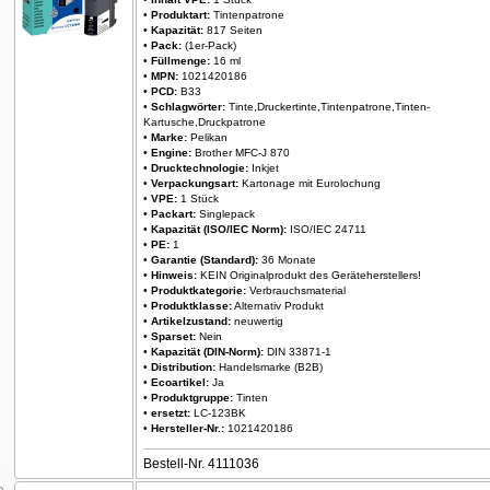
•
Produktart:
Tintenpatrone
•
Kapazität:
817 Seiten
•
Pack:
(1er-Pack)
•
Füllmenge:
16 ml
•
MPN:
1021420186
•
PCD:
B33
•
Schlagwörter:
Tinte,Druckertinte,Tintenpatrone,Tinten-
Kartusche,Druckpatrone
•
Marke:
Pelikan
•
Engine:
Brother MFC-J 870
•
Drucktechnologie:
Inkjet
•
Verpackungsart:
Kartonage mit Eurolochung
•
VPE:
1 Stück
•
Packart:
Singlepack
•
Kapazität (ISO/IEC Norm):
ISO/IEC 24711
•
PE:
1
•
Garantie (Standard):
36 Monate
•
Hinweis:
KEIN Originalprodukt des Geräteherstellers!
•
Produktkategorie:
Verbrauchsmaterial
•
Produktklasse:
Alternativ Produkt
•
Artikelzustand:
neuwertig
•
Sparset:
Nein
•
Kapazität (DIN-Norm):
DIN 33871-1
•
Distribution:
Handelsmarke (B2B)
•
Ecoartikel:
Ja
•
Produktgruppe:
Tinten
•
ersetzt:
LC-123BK
•
Hersteller-Nr.:
1021420186
Bestell-Nr. 4111036