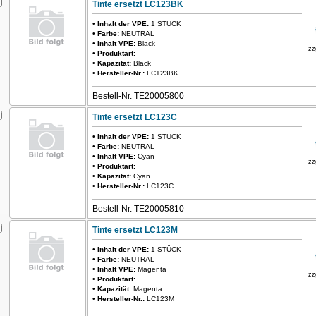
Tinte ersetzt LC123BK
•
Inhalt der VPE:
1 STÜCK
•
Farbe:
NEUTRAL
•
Inhalt VPE:
Black
zz
•
Produktart:
•
Kapazität:
Black
•
Hersteller-Nr.:
LC123BK
Bestell-Nr. TE20005800
Tinte ersetzt LC123C
•
Inhalt der VPE:
1 STÜCK
•
Farbe:
NEUTRAL
•
Inhalt VPE:
Cyan
zz
•
Produktart:
•
Kapazität:
Cyan
•
Hersteller-Nr.:
LC123C
Bestell-Nr. TE20005810
Tinte ersetzt LC123M
•
Inhalt der VPE:
1 STÜCK
•
Farbe:
NEUTRAL
•
Inhalt VPE:
Magenta
zz
•
Produktart:
•
Kapazität:
Magenta
•
Hersteller-Nr.:
LC123M