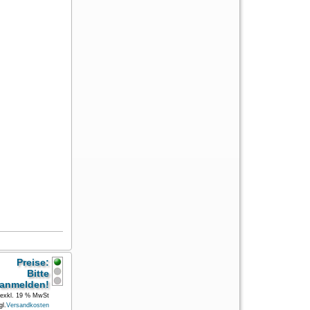
Preise:
Bitte
anmelden!
exkl. 19 % MwSt
gl.
Versandkosten