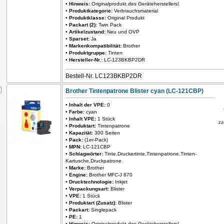
•
Hinweis:
Originalprodukt des Geräteherstellers!
•
Produktkategorie:
Verbrauchsmaterial
•
Produktklasse:
Original Produkt
•
Packart (2):
Twin Pack
•
Artikelzustand:
Neu und OVP
•
Sparset:
Ja
•
Markenkompatibilität:
Brother
•
Produktgruppe:
Tinten
•
Hersteller-Nr.:
LC-123BKBP2DR
Bestell-Nr. LC123BKBP2DR
Brother Tintenpatrone Blister cyan (LC-121CBP)
•
Inhalt der VPE:
0
•
Farbe:
cyan
•
Inhalt VPE:
1 Stück
zz
•
Produktart:
Tintenpatrone
•
Kapazität:
300 Seiten
•
Pack:
(1er-Pack)
•
MPN:
LC-121CBP
•
Schlagwörter:
Tinte,Druckertinte,Tintenpatrone,Tinten-
Kartusche,Druckpatrone
•
Marke:
Brother
•
Engine:
Brother MFC-J 870
•
Drucktechnologie:
Inkjet
•
Verpackungsart:
Blister
•
VPE:
1 Stück
•
Produktart (Zusatz):
Blister
•
Packart:
Singlepack
•
PE:
1
•
Hinweis:
Originalprodukt des Geräteherstellers!