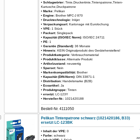
•
Schlagwörter:
Tinte,Druckertinte,Tintenpatrone,Tinten-
Kartusche,Druckpatrone
•
Marke:
Pelikan
•
Engine:
Brother MFC-J 870
•
Drucktechnologie:
Inkjet
•
Verpackungsart:
Kartonage mit Eurolochung
•
VPE:
1 Stück
•
Packart:
Singlepack
•
Kapazität (ISO/IEC Norm):
ISO/IEC 24711
•
PE:
1
•
Garantie (Standard):
36 Monate
•
Hinweis:
KEIN Originalprodukt des Geräteherstellers!
•
Produktkategorie:
Verbrauchsmaterial
•
Produktklasse:
Alternativ Produkt
•
Artikelzustand:
neuwertig
•
Sparset:
Nein
•
Markenkompatibilität:
Brother
•
Kapazität (DIN-Norm):
DIN 33871-1
•
Distribution:
Handelsmarke (B2B)
•
Ecoartikel:
Ja
•
Produktgruppe:
Tinten
•
ersetzt:
LC-123Y
•
Hersteller-Nr.:
1021420188
Bestell-Nr. 4111050
Pelikan Tintenpatrone schwarz (1021420186, B33)
ersetzt LC-123BK
•
Inhalt der VPE:
0
•
Farbe:
schwarz
zz
•
Inhalt VPE:
1 Stück