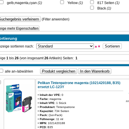
gelb,magenta,cyan
(1)
Yellow
(1)
817 Seiten
(1)
Black
(1)
(Filter anwenden)
eige mehr Eigenschaften
ortierung
zeige sortieren nach:
eige
1
bis
26
(von insgesamt
26
Artikeln) Seiten:
1
alle an-/abwählen
Pelikan Tintenpatrone magenta (1021420188, B35)
ersetzt LC-123Y
•
Inhalt der VPE:
0
•
Farbe:
magenta
zz
•
Inhalt VPE:
1 Stück
•
Produktart:
Tintenpatrone
•
Kapazität:
734 Seiten
•
Pack:
(1er-Pack)
•
Füllmenge:
11 ml
•
MPN:
1021420188
•
PCD:
B35