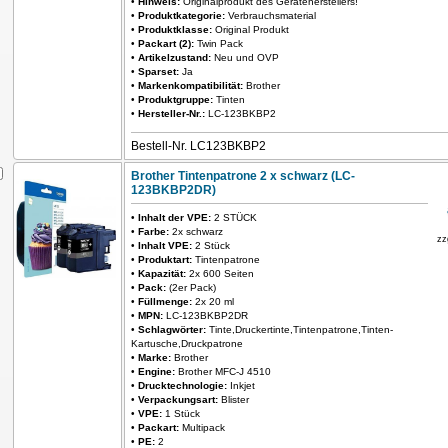
•
Hinweis:
Originalprodukt des Geräteherstellers!
•
Produktkategorie:
Verbrauchsmaterial
•
Produktklasse:
Original Produkt
•
Packart (2):
Twin Pack
•
Artikelzustand:
Neu und OVP
•
Sparset:
Ja
•
Markenkompatibilität:
Brother
•
Produktgruppe:
Tinten
•
Hersteller-Nr.:
LC-123BKBP2
Bestell-Nr. LC123BKBP2
Brother Tintenpatrone 2 x schwarz (LC-
123BKBP2DR)
•
Inhalt der VPE:
2 STÜCK
•
Farbe:
2x schwarz
zz
•
Inhalt VPE:
2 Stück
•
Produktart:
Tintenpatrone
•
Kapazität:
2x 600 Seiten
•
Pack:
(2er Pack)
•
Füllmenge:
2x 20 ml
•
MPN:
LC-123BKBP2DR
•
Schlagwörter:
Tinte,Druckertinte,Tintenpatrone,Tinten-
Kartusche,Druckpatrone
•
Marke:
Brother
•
Engine:
Brother MFC-J 4510
•
Drucktechnologie:
Inkjet
•
Verpackungsart:
Blister
•
VPE:
1 Stück
•
Packart:
Multipack
•
PE:
2