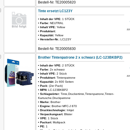
Bestell-Nr. TE20005820
Tinte ersetzt LC123Y
•
Inhalt der VPE:
1 STÜCK
•
Farbe:
NEUTRAL
•
Inhalt VPE:
Yellow
zz
•
Produktart:
•
Kapazität:
Yellow
•
Hersteller-Nr.:
LC123Y
Bestell-Nr. TE20005830
Brother Tintenpatrone 2 x schwarz (LC-123BKBP2)
•
Inhalt der VPE:
2 STÜCK
•
Farbe:
2x schwarz
•
Inhalt VPE:
2 Stück
zz
•
Produktart:
Tintenpatrone
•
Kapazität:
2x 600 Seiten
•
Pack:
(2er Pack)
•
MPN:
LC-123BKBP2
•
Schlagwörter:
Tinte,Druckertinte,Tintenpatrone,Tinten-
Kartusche,Druckpatrone
•
Marke:
Brother
•
Engine:
Brother MFC-J 870
•
Drucktechnologie:
Inkjet
•
Verpackungsart:
Blister
•
VPE:
1 Stück
•
Packart:
Multipack
•
PE:
1