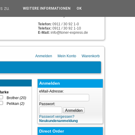
TONER-EXPRESS
s zu.
WEITERE INFORMATIONEN
OK
Humboldstr. 134
90459 Nürnberg
Telefon:
0911 / 30 92 1-0
Telefax:
0911 / 30 92 1-10
E-Mail:
info@toner-express.de
Anmelden
Mein Konto
Warenkorb
Anmelden
eMail-Adresse:
Marke
Brother
(20)
Pelikan
(2)
Passwort:
Passwort vergessen?
Neukundenanmeldung
Direct Order