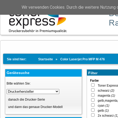
Wir verwenden Cookies. Durch die weitere Nutzung 
Sie sind hier:
Startseite
Color Laserjet Pro MFP M 476
Gerätesuche
Filter
Farbe
Bitte wählen Sie:
Toner Expres
schwarz
(2)
magenta
(1)
danach die Drucker-Serie
gelb,magenta
cyan
(1)
und dann das genaue Drucker-Modell
gelb
(1)
2x schwarz
(1