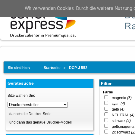
Wir verwenden Cookies. Durch die weitere Nutzung 
Sie sind hier:
Startseite
DCP-J 552
Gerätesuche
Filter
Farbe
Bitte wählen Sie:
magenta
(5)
cyan
(4)
gelb
(4)
danach die Drucker-Serie
NEUTRAL
(4)
schwarz
(4)
und dann das genaue Drucker-Modell
gelb,magenta,
2x schwarz
(2