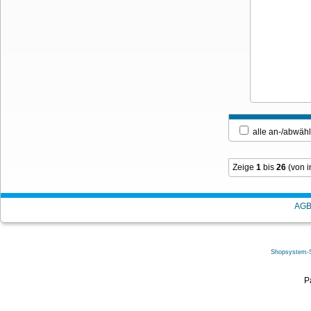
alle an-/ab
Zeige
1
bis
26
(von 
AG
Shopsystem-
P