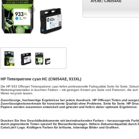
Art.Nr.:
CN054AE
HP Tintenpatrone cyan HC (CN054AE, 933XL)
Die HP 933 Officejet Tintenpatrone cyan liefert professionelle Farbqualität Seite für Seite. Dok
Marketingmaterialien in leuchten Farben – mit geringen Kosten pro Seite und Patronen, die sich
Weise recyceln lassen.
Zuverlässige, hochwertige Ergebnisse bei jedem Ausdruck. HP Officejet Tinten und ausge
Zuverlässigkeitsmerkmale für konsistente Qualität ohne Probleme, Seite für Seite. HP Druc
Papiere werden zusammen entwickelt und getestet und liefern daher optimale Ergebnisse.
Drucken Sie Ihre Geschäftsdokumente mit beeindruckenden Farben – herausragende Farbl
durch pigmentierte Tinten speziell für Büroanforderungen. Höhere Dokumentqualität durch 
ColorLok® Logo. Kräftigere Farben für brillante, lebendige Bilder und Grafiken.