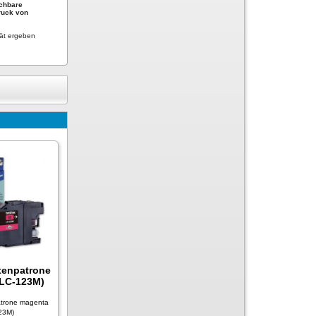
schbare
Druck von
tät ergeben
tenpatrone
LC-123M)
atrone magenta
23M)