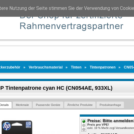
tere Nutzung der Seite stimmen Sie der Verwendung von Cookie
ckerzubehör
Verbrauchsmaterial
Tinten
Tintenpatronen
CN05
P Tintenpatrone cyan HC (CN054AE, 933XL)
Details
Merkmale
Passende Geräte
Ähnliche Produkte
Produktanfrage
Preise: Bitte anmelden
Preis pro VPE!
exkl. 19 % MwSt
zzgl.
Versandkoste