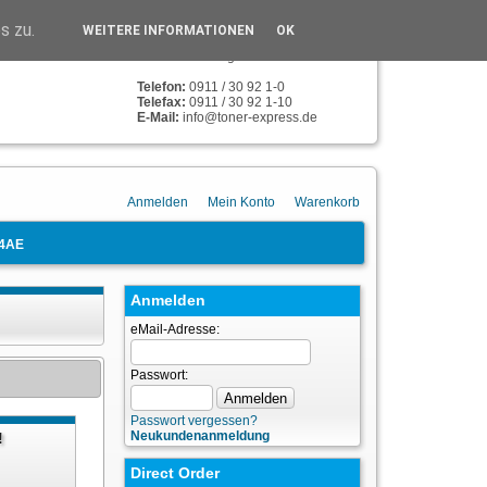
TONER-EXPRESS
s zu.
WEITERE INFORMATIONEN
OK
Humboldstr. 134
90459 Nürnberg
Telefon:
0911 / 30 92 1-0
Telefax:
0911 / 30 92 1-10
E-Mail:
info@toner-express.de
Anmelden
Mein Konto
Warenkorb
4AE
Anmelden
eMail-Adresse:
Passwort:
Passwort vergessen?
Neukundenanmeldung
!
n
Direct Order