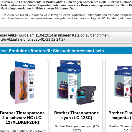
Drucken Sie Farbdokumente in Profiqualität zu niedrigen Kosten pro Seite. Einzeln austau
Tintenpatronen mit hoher Kapazität bieten ein besseres Preis-Leistungs-Verhältnis. Beim 
Marketingmaterialien im Büro sparen Sie bares Geld.
• Drucken Sie bis zu 2,5-mal so viele farbige Seiten. Optionale Tintenpatronen mit hoher Kapazi
mehr Druckseiten und müssen seltener ausgetauscht werden als Original HP Standardpatronen.
eser Artikel wurde am 11.04.2014 in unseren Katalog aufgenommen.
tzte Aktualisierung: 2025-01-21 12:24:27
iese Produkte könnten für Sie auch interessant sein:
Brother Tintenpatrone
Brother Tintenpatrone
Brother Tin
2 x schwarz HC (LC-
cyan (LC-123C)
magenta (
127XLBKBP2DR)
Brother Tintenpatrone cyan (LC-
Brother Tintenp
123C)
(LC-1
Brother Tintenpatrone 2 x schwarz