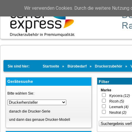
Wir verwenden Cookies. Durch die weitere Nutzung 
Sie sind hier:
Startseite
Bürobedarf
Druckerzubehör
Gerätesuche
Filter
Marke
Bitte wählen Sie:
Kyocera
(12)
Ricoh
(5)
Lexmark
(4)
danach die Drucker-Serie
Neutral
(2)
und dann das genaue Drucker-Modell