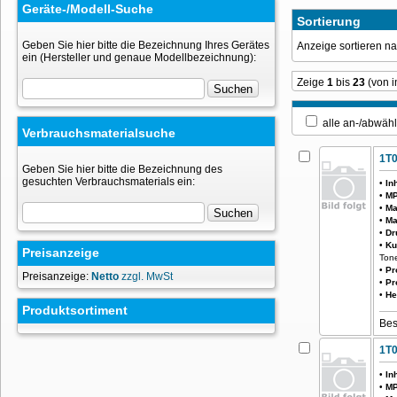
Geräte-/Modell-Suche
Sortierung
Geben Sie hier bitte die Bezeichnung Ihres Gerätes
Anzeige sortieren 
ein (Hersteller und genaue Modellbezeichnung):
Zeige
1
bis
23
(von 
alle an-/ab
Verbrauchsmaterialsuche
1T
Geben Sie hier bitte die Bezeichnung des
gesuchten Verbrauchsmaterials ein:
•
In
•
MP
•
Ma
•
Ma
•
Dr
•
Ku
Preisanzeige
Tone
•
Pr
Preisanzeige:
Netto
zzgl. MwSt
•
Pr
•
He
Produktsortiment
Bes
1T
•
In
•
MP