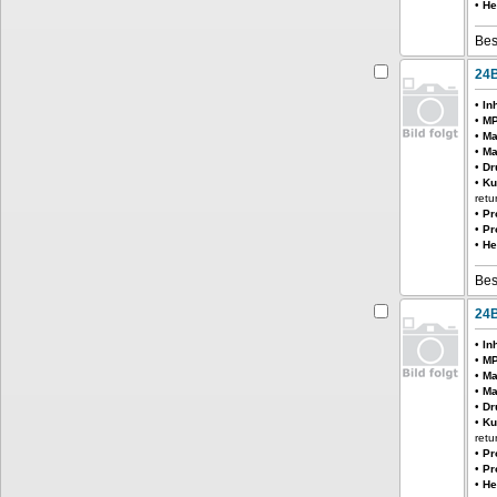
•
He
Bes
24B
•
In
•
MP
•
Ma
•
Ma
•
Dr
•
Ku
retu
•
Pr
•
Pr
•
He
Bes
24B
•
In
•
MP
•
Ma
•
Ma
•
Dr
•
Ku
retu
•
Pr
•
Pr
•
He