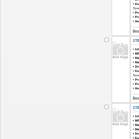
•
Ku
Tone
•
Pr
•
Pr
•
He
Bes
1T
•
In
•
MP
•
Ma
•
Ma
•
Dr
•
Ku
Tone
•
Pr
•
Pr
•
He
Bes
1T
•
In
•
MP
•
Ma
•
Ma
•
Dr
•
Ku