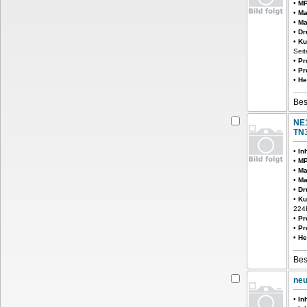
•
MP
•
Ma
•
Ma
•
Dr
•
Ku
Seit
•
Pr
•
Pr
•
He
Bes
NE
TN3
•
In
•
MP
•
Ma
•
Ma
•
Dr
•
Ku
224
•
Pr
•
Pr
•
He
Bes
neu
•
In