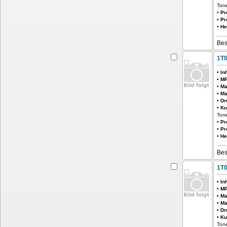
Tone
•
Pr
•
Pr
•
He
Bes
1T
•
In
•
MP
•
Ma
•
Ma
•
Dr
•
Ku
Ton
•
Pr
•
Pr
•
He
Bes
1T
•
In
•
MP
•
Ma
•
Ma
•
Dr
•
Ku
Ton