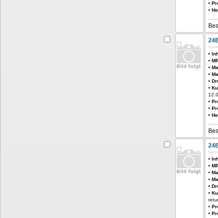
•
Pr
•
He
Bes
24B
•
In
•
MP
•
Ma
•
Ma
•
Dr
•
Ku
12.
•
Pr
•
Pr
•
He
Bes
24B
•
In
•
MP
•
Ma
•
Ma
•
Dr
•
Ku
retu
•
Pr
•
Pr