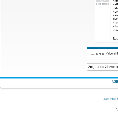
•
In
•
MP
•
Ma
•
Dr
•
Ku
TN2
•
Pr
•
Pr
•
He
Bes
alle an-/ab
Zeige
1
bis
23
(von 
AG
Shopsystem-
P