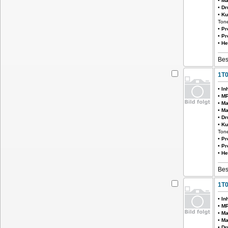
•
Ma
•
Dr
•
Ku
Ton
•
Pr
•
Pr
•
He
Bes
1T
•
In
•
MP
•
Ma
•
Ma
•
Dr
•
Ku
Tone
•
Pr
•
Pr
•
He
Bes
1T
•
In
•
MP
•
Ma
•
Ma
•
Dr