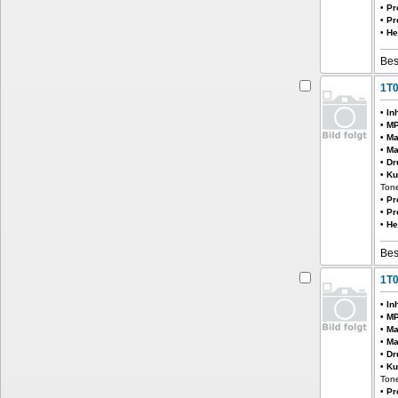
•
Pr
•
Pr
•
He
Bes
1T
•
In
•
MP
•
Ma
•
Ma
•
Dr
•
Ku
Ton
•
Pr
•
Pr
•
He
Bes
1T
•
In
•
MP
•
Ma
•
Ma
•
Dr
•
Ku
Ton
•
Pr