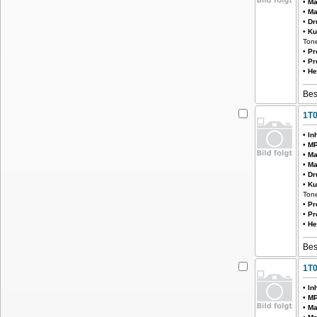
•
Ma
•
Ma
•
Dr
•
Ku
Tone
•
Pr
•
Pr
•
He
Bes
1T
•
In
•
MP
•
Ma
•
Ma
•
Dr
•
Ku
Ton
•
Pr
•
Pr
•
He
Bes
1T
•
In
•
MP
•
Ma