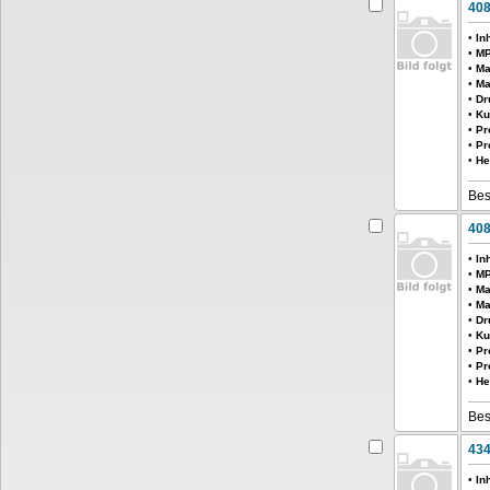
408
•
In
•
MP
•
Ma
•
Ma
•
Dr
•
Ku
•
Pr
•
Pr
•
He
Bes
408
•
In
•
MP
•
Ma
•
Ma
•
Dr
•
Ku
•
Pr
•
Pr
•
He
Bes
434
•
In