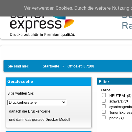
Wir verwenden Cookies. Durch die weitere Nutzung 
Sie sind hier:
Startseite
Officejet K 7108
Gerätesuche
Filter
Farbe
Bitte wählen Sie:
NEUTRAL
(5)
schwarz
(3)
cyan/magenta
danach die Drucker-Serie
Toner Expres
photo
(1)
und dann das genaue Drucker-Modell