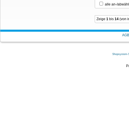
alle an-/ab
Zeige
1
bis
14
(von 
AG
Shopsystem-
P