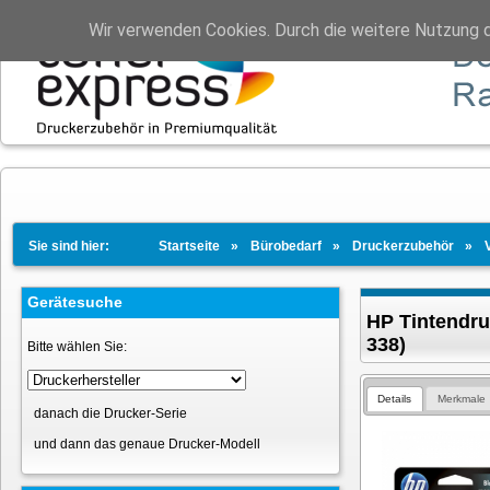
Wir verwenden Cookies. Durch die weitere Nutzung 
Sie sind hier:
Startseite
Bürobedarf
Druckerzubehör
Gerätesuche
HP Tintendr
338)
Bitte wählen Sie:
Details
Merkmale
danach die Drucker-Serie
und dann das genaue Drucker-Modell