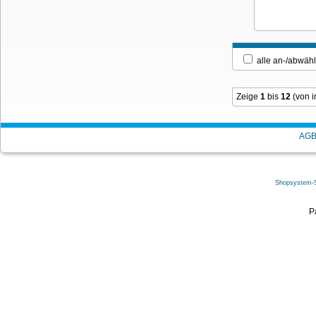
alle an-/ab
Zeige
1
bis
12
(von 
AG
Shopsystem-
P