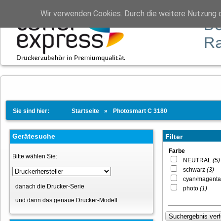
Wir verwenden Cookies. Durch die weitere Nutzung 
Sie sind hier:
Startseite
Photosmart C 3180
Gerätesuche
Filter
Farbe
Bitte wählen Sie:
NEUTRAL
(5)
schwarz
(3)
cyan/magenta
danach die Drucker-Serie
photo
(1)
und dann das genaue Drucker-Modell