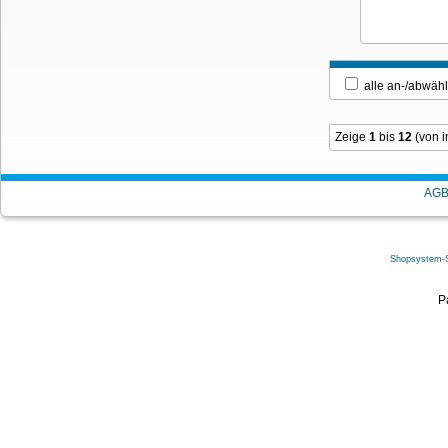
alle an-/ab
Zeige
1
bis
12
(von 
AG
Shopsystem-
P