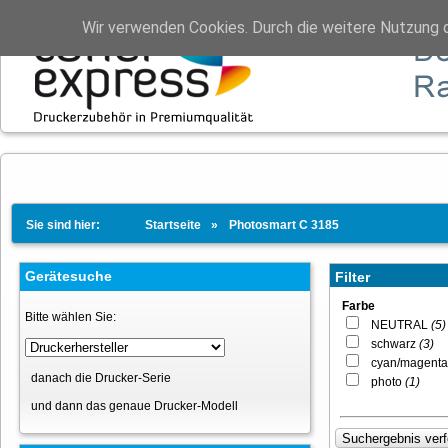
Wir verwenden Cookies. Durch die weitere Nutzung 
Sie sind hier:
Startseite
Photosmart C 3185
Gerätesuche
Filter
Farbe
Bitte wählen Sie:
NEUTRAL
(5)
schwarz
(3)
cyan/magenta
danach die Drucker-Serie
photo
(1)
und dann das genaue Drucker-Modell