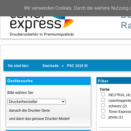
Wir verwenden Cookies. Durch die weitere Nutzung 
Sie sind hier:
Startseite
PSC 1610 XI
Gerätesuche
Filter
Farbe
Bitte wählen Sie:
NEUTRAL
(4)
cyan/magenta
schwarz
(2)
danach die Drucker-Serie
Toner Expres
photo
(1)
und dann das genaue Drucker-Modell