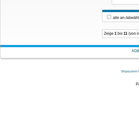
alle an-/ab
Zeige
1
bis
11
(von 
AG
Shopsystem-
P