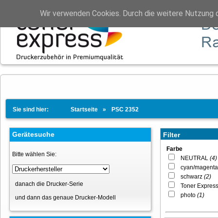
Wir verwenden Cookies. Durch die weitere Nutzung 
Sie sind hier:
Startseite
PSC 2352
Gerätesuche
Filter
Farbe
Bitte wählen Sie:
NEUTRAL
(4)
cyan/magenta
schwarz
(2)
danach die Drucker-Serie
Toner Expres
photo
(1)
und dann das genaue Drucker-Modell