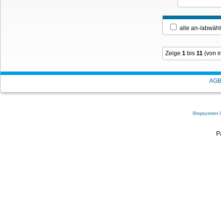
alle an-/ab
Zeige
1
bis
11
(von 
AG
Shopsystem-
P