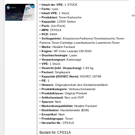
•
Inhalt der VPE:
1 STÜCK
•
Farbe:
cyan
•
Inhalt VPE:
1 Stück
zz
•
Produktart:
Toner-Kartusche
•
Kapazität:
12500 Seiten
•
Pack:
(1er-Pack)
•
MPN:
CF031A
•
PCD:
646A
•
Schlagwörter:
Ersatztoner,Farbtoner,Tonerkartusche,Toner-
Patrone,Toner-Cartridge,Laserkartusche,Lasertoner,Toner
•
Marke:
Hewlett Packard
•
Engine:
HP Color Laserjet CM 4540
•
Drucktechnologie:
Laser
•
Verpackungsart:
Kartonage
•
VPE:
1 Stück
•
Gewicht (inkl. Verpackung):
1.84 kg
•
Packart:
Singlepack
•
Kapazität (ISO/IEC Norm):
ISO/IEC 19798
•
PE:
1
•
Hinweis:
Originalprodukt des Geräteherstellers!
•
Produktkategorie:
Verbrauchsmaterial
•
Produktklasse:
Original Produkt
•
Artikelzustand:
Neu und OVP
•
Sparset:
Nein
•
Markenkompatibilität:
Hewlett Packard
•
Distribution:
Handelsmarke (B2B)
•
Ecoartikel:
Nein
•
Produktgruppe:
Toner
•
Hersteller-Nr.:
CF031A
Bestell-Nr. CF031A