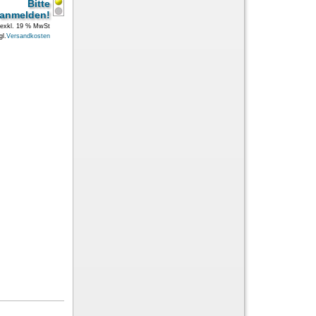
Bitte
anmelden!
exkl. 19 % MwSt
gl.
Versandkosten