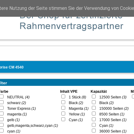
tere Nutzung der Seite stimmen Sie der Verwendung von Cookie
rprise CM 4540
lter
Farbe
Inhalt VPE
Kapazität
M
NEUTRAL
(4)
1 Stück
(8)
12500 Seiten
(3)
schwarz
(2)
Black
(2)
Black
(2)
Toner Express
(1)
Magenta
(1)
150000 Seiten
(2)
magenta
(1)
Yellow
(1)
8500 Seiten
(1)
gelb
(1)
Cyan
(1)
17000 Seiten
(1)
gelb,magenta,schwarz,cyan
(1)
Cyan
(1)
cyan
(1)
36000 Seiten
(1)