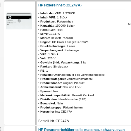
HP Fixiereinheit (CE247A)
•
Inhalt der VPE:
1 STÜCK
•
Inhalt VPE:
1 Stück
•
Produktart:
Fixiereinheit
zz
•
Kapazität:
150000 Seiten
•
Pack:
(1er-Pack)
•
MPN:
CE247A
•
Marke:
Hewlett Packard
•
Engine:
HP Color Laserjet CP 5525
•
Drucktechnologie:
Laser
•
Verpackungsart:
Kartonage
•
VPE:
1 Stück
•
Volt:
220 V
•
Gewicht (inkl. Verpackung):
3 kg
•
Packart:
Singlepack
•
PE:
1
•
Hinweis:
Originalprodukt des Geräteherstellers!
•
Produktkategorie:
Verbrauchsmaterial
•
Produktklasse:
Original Produkt
•
Artikelzustand:
Neu und OVP
•
Sparset:
Nein
•
Markenkompatibilität:
Hewlett Packard
•
Distribution:
Handelsmarke (B2B)
•
Ecoartikel:
Nein
•
Produktgruppe:
Fixiereinheiten
•
Hersteller-Nr.:
CE247A
Bestell-Nr. CE247A
HP Resttonerbehälter gelb, magenta, schwarz, cyan