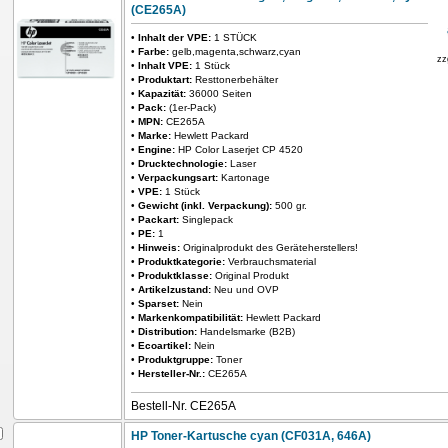
(CE265A)
•
Inhalt der VPE:
1 STÜCK
•
Farbe:
gelb,magenta,schwarz,cyan
zz
•
Inhalt VPE:
1 Stück
•
Produktart:
Resttonerbehälter
•
Kapazität:
36000 Seiten
•
Pack:
(1er-Pack)
•
MPN:
CE265A
•
Marke:
Hewlett Packard
•
Engine:
HP Color Laserjet CP 4520
•
Drucktechnologie:
Laser
•
Verpackungsart:
Kartonage
•
VPE:
1 Stück
•
Gewicht (inkl. Verpackung):
500 gr.
•
Packart:
Singlepack
•
PE:
1
•
Hinweis:
Originalprodukt des Geräteherstellers!
•
Produktkategorie:
Verbrauchsmaterial
•
Produktklasse:
Original Produkt
•
Artikelzustand:
Neu und OVP
•
Sparset:
Nein
•
Markenkompatibilität:
Hewlett Packard
•
Distribution:
Handelsmarke (B2B)
•
Ecoartikel:
Nein
•
Produktgruppe:
Toner
•
Hersteller-Nr.:
CE265A
Bestell-Nr. CE265A
HP Toner-Kartusche cyan (CF031A, 646A)