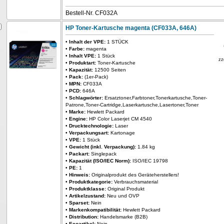
Bestell-Nr. CF032A
HP Toner-Kartusche magenta (CF033A, 646A)
•
Inhalt der VPE:
1 STÜCK
•
Farbe:
magenta
•
Inhalt VPE:
1 Stück
zz
•
Produktart:
Toner-Kartusche
•
Kapazität:
12500 Seiten
•
Pack:
(1er-Pack)
•
MPN:
CF033A
•
PCD:
646A
•
Schlagwörter:
Ersatztoner,Farbtoner,Tonerkartusche,Toner-
Patrone,Toner-Cartridge,Laserkartusche,Lasertoner,Toner
•
Marke:
Hewlett Packard
•
Engine:
HP Color Laserjet CM 4540
•
Drucktechnologie:
Laser
•
Verpackungsart:
Kartonage
•
VPE:
1 Stück
•
Gewicht (inkl. Verpackung):
1.84 kg
•
Packart:
Singlepack
•
Kapazität (ISO/IEC Norm):
ISO/IEC 19798
•
PE:
1
•
Hinweis:
Originalprodukt des Geräteherstellers!
•
Produktkategorie:
Verbrauchsmaterial
•
Produktklasse:
Original Produkt
•
Artikelzustand:
Neu und OVP
•
Sparset:
Nein
•
Markenkompatibilität:
Hewlett Packard
•
Distribution:
Handelsmarke (B2B)
•
Ecoartikel:
Nein