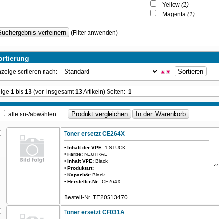
Yellow
(1)
Magenta
(1)
(Filter anwenden)
ortierung
zeige sortieren nach:
eige
1
bis
13
(von insgesamt
13
Artikeln) Seiten:
1
alle an-/abwählen
Toner ersetzt CE264X
•
Inhalt der VPE:
1 STÜCK
•
Farbe:
NEUTRAL
•
Inhalt VPE:
Black
zz
•
Produktart:
•
Kapazität:
Black
•
Hersteller-Nr.:
CE264X
Bestell-Nr. TE20513470
Toner ersetzt CF031A