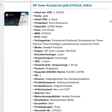
HP Toner-Kartusche gelb (CF032A, 646A)
•
Inhalt der VPE:
1 STÜCK
•
Farbe:
gelb
•
Inhalt VPE:
1 Stück
zz
•
Produktart:
Toner-Kartusche
•
Kapazität:
12500 Seiten
•
Pack:
(1er-Pack)
•
MPN:
CF032A
•
PCD:
646A
•
Schlagwörter:
Ersatztoner,Farbtoner,Tonerkartusche,Toner-
Patrone,Toner-Cartridge,Laserkartusche,Lasertoner,Toner
•
Marke:
Hewlett Packard
•
Engine:
HP Color Laserjet CM 4540
•
Drucktechnologie:
Laser
•
Verpackungsart:
Kartonage
•
VPE:
1 Stück
•
Gewicht (inkl. Verpackung):
1.84 kg
•
Packart:
Singlepack
•
Kapazität (ISO/IEC Norm):
ISO/IEC 19798
•
PE:
1
•
Hinweis:
Originalprodukt des Geräteherstellers!
•
Produktkategorie:
Verbrauchsmaterial
•
Produktklasse:
Original Produkt
•
Artikelzustand:
Neu und OVP
•
Sparset:
Nein
•
Markenkompatibilität:
Hewlett Packard
•
Distribution:
Handelsmarke (B2B)
•
Ecoartikel:
Nein
•
Produktgruppe:
Toner
•
Hersteller-Nr.:
CF032A