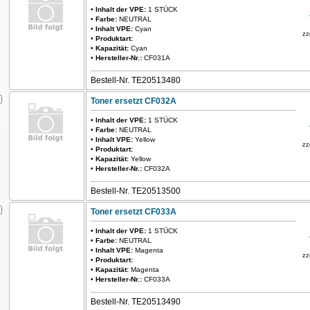
•
Inhalt der VPE:
1 STÜCK
•
Farbe:
NEUTRAL
•
Inhalt VPE:
Cyan
zz
•
Produktart:
•
Kapazität:
Cyan
•
Hersteller-Nr.:
CF031A
Bestell-Nr. TE20513480
Toner ersetzt CF032A
•
Inhalt der VPE:
1 STÜCK
•
Farbe:
NEUTRAL
•
Inhalt VPE:
Yellow
zz
•
Produktart:
•
Kapazität:
Yellow
•
Hersteller-Nr.:
CF032A
Bestell-Nr. TE20513500
Toner ersetzt CF033A
•
Inhalt der VPE:
1 STÜCK
•
Farbe:
NEUTRAL
•
Inhalt VPE:
Magenta
zz
•
Produktart:
•
Kapazität:
Magenta
•
Hersteller-Nr.:
CF033A
Bestell-Nr. TE20513490