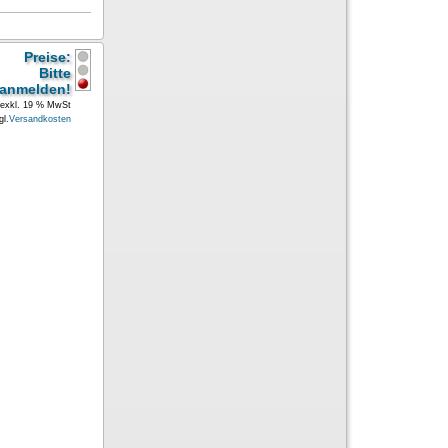
Preise:
Bitte
anmelden!
exkl. 19 % MwSt
gl.
Versandkosten