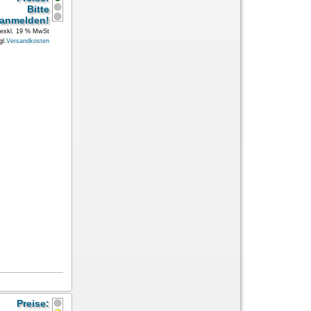
Bitte
anmelden!
exkl. 19 % MwSt
gl.
Versandkosten
Preise: