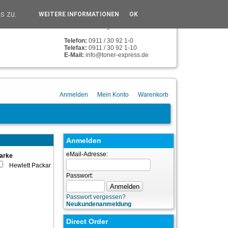
TONER-EXPRESS
s zu.
WEITERE INFORMATIONEN
OK
Humboldstr. 134
90459 Nürnberg
Telefon:
0911 / 30 92 1-0
Telefax:
0911 / 30 92 1-10
E-Mail:
info@toner-express.de
Anmelden
Mein Konto
Warenkorb
Anmelden
eMail-Adresse:
arke
Hewlett Packard
(8)
Passwort:
Passwort vergessen?
Neukundenanmeldung
Direct Order