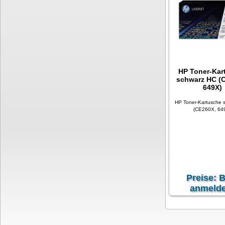
HP Toner-Kar
schwarz HC (
649X)
HP Toner-Kartusche 
(CE260X, 64
Preise: B
anmelde
exkl. 19 % MwSt
zzgl.
V