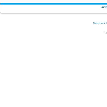
AG
Shopsystem-
Canon Tinten
P
pigment sc
(6431B001,
550PGBK
Canon Tintenpatron
schwarz (6431B00
550PGBKX
Preise: B
anmelde
exkl. 19 % MwSt
zzgl.
V