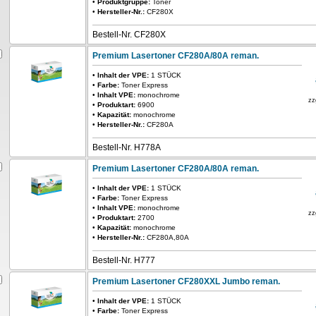
•
Produktgruppe:
Toner
•
Hersteller-Nr.:
CF280X
Bestell-Nr. CF280X
Premium Lasertoner CF280A/80A reman.
•
Inhalt der VPE:
1 STÜCK
•
Farbe:
Toner Express
•
Inhalt VPE:
monochrome
zz
•
Produktart:
6900
•
Kapazität:
monochrome
•
Hersteller-Nr.:
CF280A
Bestell-Nr. H778A
Premium Lasertoner CF280A/80A reman.
•
Inhalt der VPE:
1 STÜCK
•
Farbe:
Toner Express
•
Inhalt VPE:
monochrome
zz
•
Produktart:
2700
•
Kapazität:
monochrome
•
Hersteller-Nr.:
CF280A,80A
Bestell-Nr. H777
Premium Lasertoner CF280XXL Jumbo reman.
•
Inhalt der VPE:
1 STÜCK
•
Farbe:
Toner Express