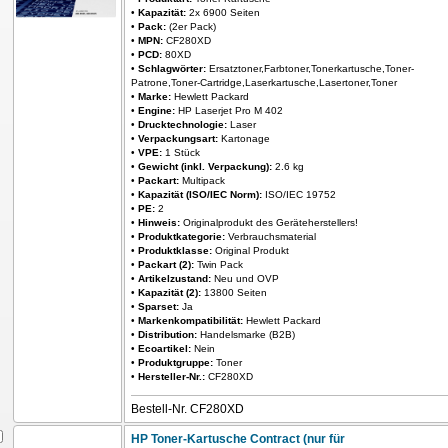
•
Kapazität:
2x 6900 Seiten
•
Pack:
(2er Pack)
•
MPN:
CF280XD
•
PCD:
80XD
•
Schlagwörter:
Ersatztoner,Farbtoner,Tonerkartusche,Toner-
Patrone,Toner-Cartridge,Laserkartusche,Lasertoner,Toner
•
Marke:
Hewlett Packard
•
Engine:
HP Laserjet Pro M 402
•
Drucktechnologie:
Laser
•
Verpackungsart:
Kartonage
•
VPE:
1 Stück
•
Gewicht (inkl. Verpackung):
2.6 kg
•
Packart:
Multipack
•
Kapazität (ISO/IEC Norm):
ISO/IEC 19752
•
PE:
2
•
Hinweis:
Originalprodukt des Geräteherstellers!
•
Produktkategorie:
Verbrauchsmaterial
•
Produktklasse:
Original Produkt
•
Packart (2):
Twin Pack
•
Artikelzustand:
Neu und OVP
•
Kapazität (2):
13800 Seiten
•
Sparset:
Ja
•
Markenkompatibilität:
Hewlett Packard
•
Distribution:
Handelsmarke (B2B)
•
Ecoartikel:
Nein
•
Produktgruppe:
Toner
•
Hersteller-Nr.:
CF280XD
Bestell-Nr. CF280XD
HP Toner-Kartusche Contract (nur für