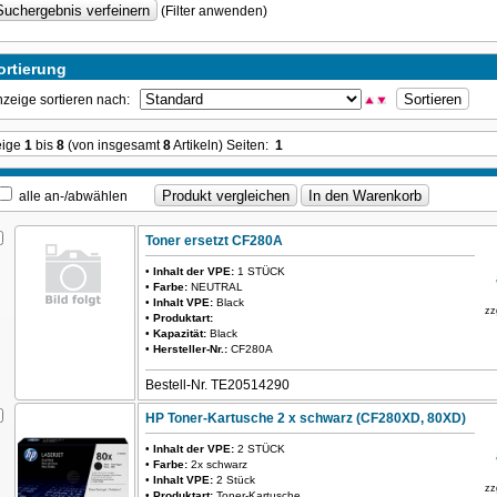
(Filter anwenden)
ortierung
zeige sortieren nach:
eige
1
bis
8
(von insgesamt
8
Artikeln) Seiten:
1
alle an-/abwählen
Toner ersetzt CF280A
•
Inhalt der VPE:
1 STÜCK
•
Farbe:
NEUTRAL
•
Inhalt VPE:
Black
zz
•
Produktart:
•
Kapazität:
Black
•
Hersteller-Nr.:
CF280A
Bestell-Nr. TE20514290
HP Toner-Kartusche 2 x schwarz (CF280XD, 80XD)
•
Inhalt der VPE:
2 STÜCK
•
Farbe:
2x schwarz
•
Inhalt VPE:
2 Stück
zz
•
Produktart:
Toner-Kartusche