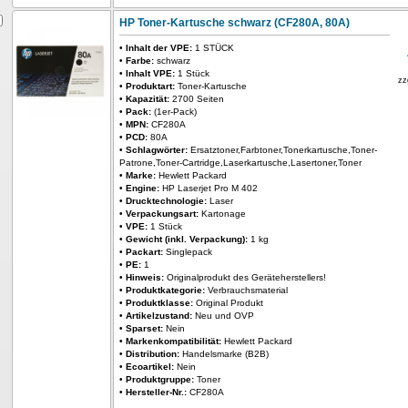
HP Toner-Kartusche schwarz (CF280A, 80A)
•
Inhalt der VPE:
1 STÜCK
•
Farbe:
schwarz
•
Inhalt VPE:
1 Stück
zz
•
Produktart:
Toner-Kartusche
•
Kapazität:
2700 Seiten
•
Pack:
(1er-Pack)
•
MPN:
CF280A
•
PCD:
80A
•
Schlagwörter:
Ersatztoner,Farbtoner,Tonerkartusche,Toner-
Patrone,Toner-Cartridge,Laserkartusche,Lasertoner,Toner
•
Marke:
Hewlett Packard
•
Engine:
HP Laserjet Pro M 402
•
Drucktechnologie:
Laser
•
Verpackungsart:
Kartonage
•
VPE:
1 Stück
•
Gewicht (inkl. Verpackung):
1 kg
•
Packart:
Singlepack
•
PE:
1
•
Hinweis:
Originalprodukt des Geräteherstellers!
•
Produktkategorie:
Verbrauchsmaterial
•
Produktklasse:
Original Produkt
•
Artikelzustand:
Neu und OVP
•
Sparset:
Nein
•
Markenkompatibilität:
Hewlett Packard
•
Distribution:
Handelsmarke (B2B)
•
Ecoartikel:
Nein
•
Produktgruppe:
Toner
•
Hersteller-Nr.:
CF280A