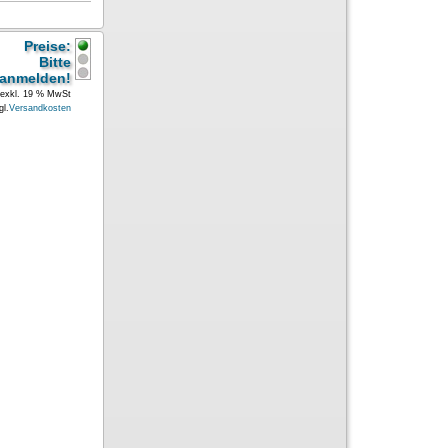
Preise:
Bitte
anmelden!
exkl. 19 % MwSt
gl.
Versandkosten