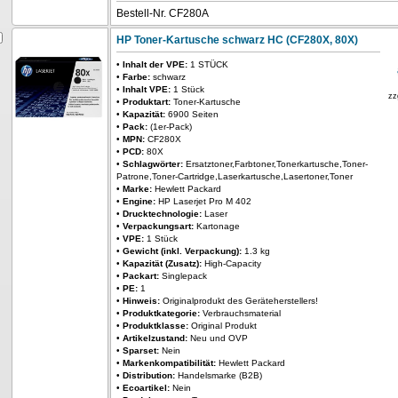
Bestell-Nr. CF280A
HP Toner-Kartusche schwarz HC (CF280X, 80X)
•
Inhalt der VPE:
1 STÜCK
•
Farbe:
schwarz
•
Inhalt VPE:
1 Stück
zz
•
Produktart:
Toner-Kartusche
•
Kapazität:
6900 Seiten
•
Pack:
(1er-Pack)
•
MPN:
CF280X
•
PCD:
80X
•
Schlagwörter:
Ersatztoner,Farbtoner,Tonerkartusche,Toner-
Patrone,Toner-Cartridge,Laserkartusche,Lasertoner,Toner
•
Marke:
Hewlett Packard
•
Engine:
HP Laserjet Pro M 402
•
Drucktechnologie:
Laser
•
Verpackungsart:
Kartonage
•
VPE:
1 Stück
•
Gewicht (inkl. Verpackung):
1.3 kg
•
Kapazität (Zusatz):
High-Capacity
•
Packart:
Singlepack
•
PE:
1
•
Hinweis:
Originalprodukt des Geräteherstellers!
•
Produktkategorie:
Verbrauchsmaterial
•
Produktklasse:
Original Produkt
•
Artikelzustand:
Neu und OVP
•
Sparset:
Nein
•
Markenkompatibilität:
Hewlett Packard
•
Distribution:
Handelsmarke (B2B)
•
Ecoartikel:
Nein