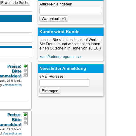
Erweiterte Suche
Artikel-Nr. eingeben
Kunde wirbt Kunde
Lassen Sie sich beschenken! Werben
Sie Freunde und wir schenken Ihnen
einen Gutschein in Höhe von 10 EUR
zum Partnerprogramm »»
Preise:
Newsletter Anmeldung
Bitte
anmelden!
eMail-Adresse:
exkl. 19 % MwSt
gl.
Versandkosten
Preise:
Bitte
anmelden!
exkl. 19 % MwSt
gl.
Versandkosten