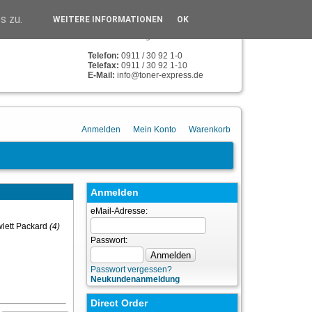
TONER-EXPRESS
s zu.
WEITERE INFORMATIONEN
OK
Humboldstr. 134
90459 Nürnberg
Telefon:
0911 / 30 92 1-0
Telefax:
0911 / 30 92 1-10
E-Mail:
info@toner-express.de
Anmelden
Mein Konto
Warenkorb
Anmelden
eMail-Adresse:
ett Packard
(4)
Passwort:
Passwort vergessen?
Neukundenanmeldung
Direct Order