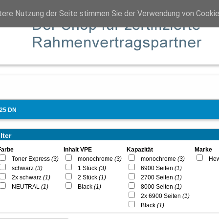
tere Nutzung der Seite stimmen Sie der Verwendung von Cookie
425 DN
lter
Farbe
Inhalt VPE
Kapazität
Marke
Toner Express
(3)
monochrome
(3)
monochrome
(3)
Hewl
schwarz
(3)
1 Stück
(3)
6900 Seiten
(1)
2x schwarz
(1)
2 Stück
(1)
2700 Seiten
(1)
NEUTRAL
(1)
Black
(1)
8000 Seiten
(1)
2x 6900 Seiten
(1)
Black
(1)