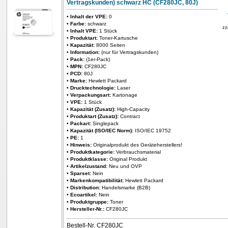
Vertragskunden) schwarz HC (CF280JC, 80J)
•
Inhalt der VPE:
0
•
Farbe:
schwarz
zz
•
Inhalt VPE:
1 Stück
•
Produktart:
Toner-Kartusche
•
Kapazität:
8000 Seiten
•
Information:
(nur für Vertragskunden)
•
Pack:
(1er-Pack)
•
MPN:
CF280JC
•
PCD:
80J
•
Marke:
Hewlett Packard
•
Drucktechnologie:
Laser
•
Verpackungsart:
Kartonage
•
VPE:
1 Stück
•
Kapazität (Zusatz):
High-Capacity
•
Produktart (Zusatz):
Contract
•
Packart:
Singlepack
•
Kapazität (ISO/IEC Norm):
ISO/IEC 19752
•
PE:
1
•
Hinweis:
Originalprodukt des Geräteherstellers!
•
Produktkategorie:
Verbrauchsmaterial
•
Produktklasse:
Original Produkt
•
Artikelzustand:
Neu und OVP
•
Sparset:
Nein
•
Markenkompatibilität:
Hewlett Packard
•
Distribution:
Handelsmarke (B2B)
•
Ecoartikel:
Nein
•
Produktgruppe:
Toner
•
Hersteller-Nr.:
CF280JC
Bestell-Nr. CF280JC