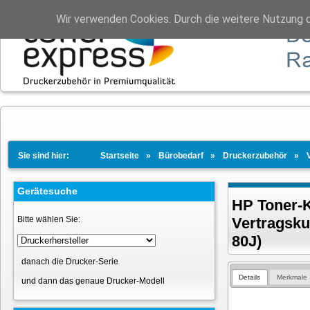
Wir verwenden Cookies. Durch die weitere Nutzung 
Sie sind hier:
Startseite
Bürobedarf
Druckerzubehör
Gerätesuche
HP Toner-K
Bitte wählen Sie:
Vertragsk
80J)
danach die Drucker-Serie
Details
Merkmale
und dann das genaue Drucker-Modell