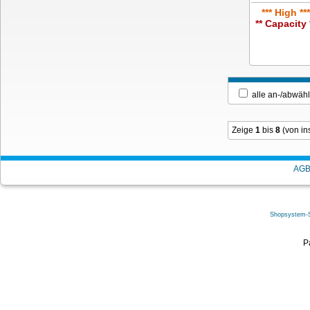
*** High ***
** Capacity 
alle an-/ab
Zeige
1
bis
8
(von i
AG
Shopsystem-
P