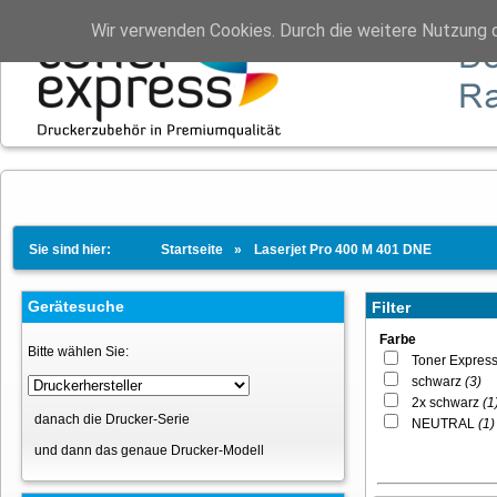
Wir verwenden Cookies. Durch die weitere Nutzung 
Sie sind hier:
Startseite
Laserjet Pro 400 M 401 DNE
Gerätesuche
Filter
Farbe
Bitte wählen Sie:
Toner Expres
schwarz
(3)
2x schwarz
(1
danach die Drucker-Serie
NEUTRAL
(1)
und dann das genaue Drucker-Modell