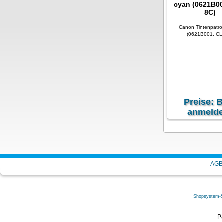
cyan (0621B00
8C)
Canon Tintenpatr
(0621B001, CL
Preise: B
anmelde
exkl. 19 % MwSt
zzgl.
V
AG
Shopsystem-
Brother Tone
P
magenta (TN