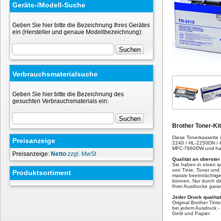
Geräte-/Modell-Suche
Geben Sie hier bitte die Bezeichnung Ihres Gerätes
ein (Hersteller und genaue Modellbezeichnung):
Verbrauchsmaterialsuche
Geben Sie hier bitte die Bezeichnung des
gesuchten Verbrauchsmaterials ein:
Brother Toner-Ki
Diese Tonerkassette 
Preisanzeige
2240 / HL-2250DN /
MFC-7860DW und hat 
Preisanzeige:
Netto
zzgl. MwSt
Qualität an oberster
Sie haben in einen qu
von Tinte, Toner und 
Produktsortiment
massiv beeinträchtig
können. Nur durch di
Ihrer Ausdrucke garan
Jeder Druck qualita
Original Brother Tint
bei jedem Ausdruck - 
Geld und Papier.