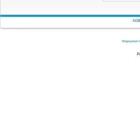
AG
Shopsystem-
Brother Toner-
P
HC (TN-32
Brother Toner-Kit cy
326C)
Preise: B
anmelde
exkl. 19 % MwSt
zzgl.
V