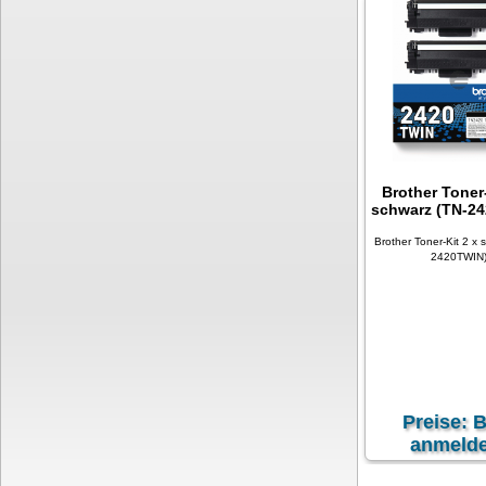
Brother Toner-
schwarz (TN-2
Brother Toner-Kit 2 x 
2420TWIN
Preise: B
anmelde
exkl. 19 % MwSt
zzgl.
V