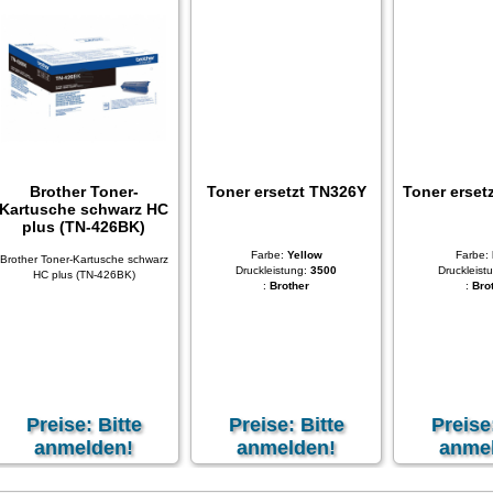
Brother Toner-
Toner ersetzt TN326Y
Toner erset
Kartusche schwarz HC
plus (TN-426BK)
Farbe
:
Yellow
Farbe
:
Brother Toner-Kartusche schwarz
Druckleistung
:
3500
Druckleist
HC plus (TN-426BK)
:
Brother
:
Bro
Preise: Bitte
Preise: Bitte
Preise
anmelden!
anmelden!
anme
xkl. 19 % MwSt
zzgl.
Versandkosten
exkl. 19 % MwSt
zzgl.
Versandkosten
exkl. 19 % MwSt
z