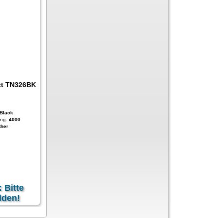
zt TN326BK
Black
ung
:
4000
ther
: Bitte
lden!
zgl.
Versandkosten