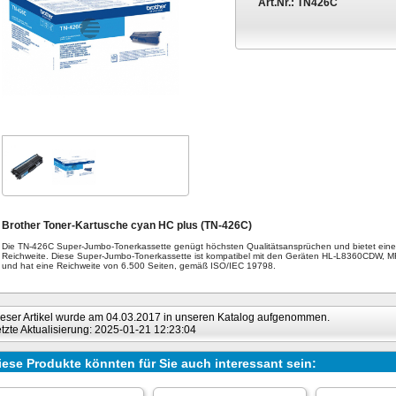
Art.Nr.:
TN426C
Brother Toner-Kartusche cyan HC plus (TN-426C)
Die TN-426C Super-Jumbo-Tonerkassette genügt höchsten Qualitätsansprüchen und bietet ein
Reichweite. Diese Super-Jumbo-Tonerkassette ist kompatibel mit den Geräten HL-L8360CDW
und hat eine Reichweite von 6.500 Seiten, gemäß ISO/IEC 19798.
eser Artikel wurde am 04.03.2017 in unseren Katalog aufgenommen.
tzte Aktualisierung: 2025-01-21 12:23:04
iese Produkte könnten für Sie auch interessant sein: