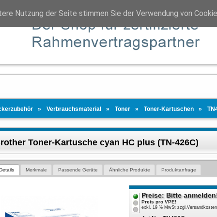
tere Nutzung der Seite stimmen Sie der Verwendung von Cookie
ckerzubehör
Verbrauchsmaterial
Toner
Toner-Kartuschen
TN
rother Toner-Kartusche cyan HC plus (TN-426C)
Details
Merkmale
Passende Geräte
Ähnliche Produkte
Produktanfrage
Preise: Bitte anmelden
Preis pro VPE!
exkl. 19 % MwSt
zzgl.
Versandkoste