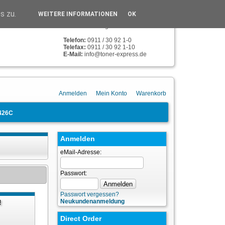
TONER-EXPRESS
s zu.
WEITERE INFORMATIONEN
OK
Humboldstr. 134
90459 Nürnberg
Telefon:
0911 / 30 92 1-0
Telefax:
0911 / 30 92 1-10
E-Mail:
info@toner-express.de
Anmelden
Mein Konto
Warenkorb
426C
Anmelden
eMail-Adresse:
Passwort:
Passwort vergessen?
Neukundenanmeldung
!
n
Direct Order