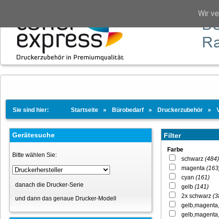
Wir v
Sie sind hier:
Startseite
Bürobedarf
Druckerzubehör
Gerätesuche
Filter
Farbe
Bitte wählen Sie:
schwarz
(484)
magenta
(163
cyan
(161)
danach die Drucker-Serie
gelb
(141)
2x schwarz
(3
und dann das genaue Drucker-Modell
gelb,magenta
gelb,magenta,