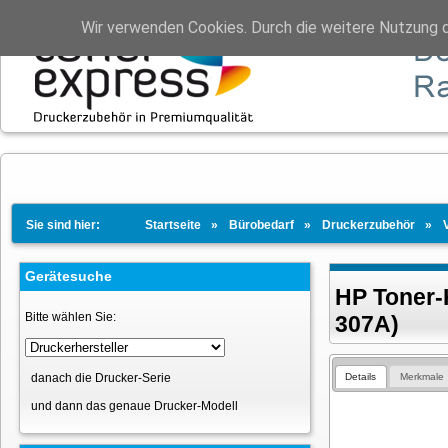
Wir verwenden Cookies. Durch die weitere Nutzung 
Sie sind hier:
Startseite
Bürobedarf
Druckerzubehör
Gerätesuche
HP Toner-
Bitte wählen Sie:
307A)
Details
Merkmale
danach die Drucker-Serie
und dann das genaue Drucker-Modell