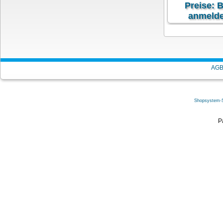
Preise: B
anmelde
exkl. 19 % MwSt
zzgl.
V
AG
Shopsystem-
HP Resttonerb
P
gelb, mage
schwarz, 
(CE265A
HP Resttonerbehält
magenta, schwarz, cy
Preise: B