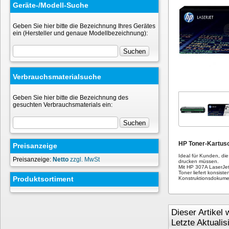
Geräte-/Modell-Suche
Geben Sie hier bitte die Bezeichnung Ihres Gerätes
ein (Hersteller und genaue Modellbezeichnung):
Verbrauchsmaterialsuche
Geben Sie hier bitte die Bezeichnung des
gesuchten Verbrauchsmaterials ein:
HP Toner-Kartus
Preisanzeige
Ideal für Kunden, di
Preisanzeige:
Netto
zzgl. MwSt
drucken müssen.
Mit HP 307A LaserJet
Toner liefert konsist
Produktsortiment
Konstruktionsdokume
Dieser Artikel
Letzte Aktuali