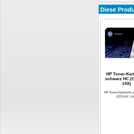
Diese Produ
HP Toner-Kar
schwarz HC (
14X)
HP Toner-Kartusche 
(CF214X, 14