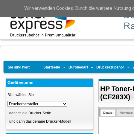
Wir verwenden Cookies. Durch die weitere Nutzung 
Sie sind hier:
Startseite
Bürobedarf
Druckerzubehör
Gerätesuche
HP Toner-
Bitte wählen Sie:
(CF283X)
Details
Merkmale
danach die Drucker-Serie
und dann das genaue Drucker-Modell