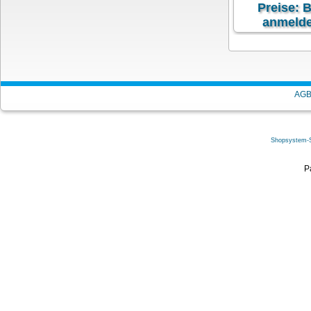
Preise: B
anmelde
exkl. 19 % MwSt
zzgl.
V
AG
Shopsystem-
P