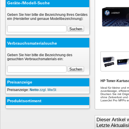
Geräte-/Modell-Suche
Geben Sie hier bitte die Bezeichnung Ihres Gerätes
ein (Hersteller und genaue Modellbezeichnung):
Verbrauchsmaterialsuche
Geben Sie hier bitte die Bezeichnung des
gesuchten Verbrauchsmaterials ein:
HP Toner-Kartus
Preisanzeige
Ideal für kleine und 
Preisanzeige:
Netto
zzgl. MwSt
zuverlässige, effizien
Drucken Sie mit Orig
ohne Zeitverlust und
Produktsortiment
LaserJet Pro MFPs en
Dieser Artikel
Letzte Aktuali