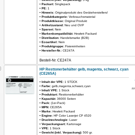
•
Packart:
Singlepack
•
PE:
1
•
Hinweis:
Originalprodukt des Geräteherstellers!
•
Produktkategorie:
Verbrauchsmaterial
•
Produktklasse:
Original Produkt
•
Artikelzustand:
Neu und OVP
•
Sparset:
Nein
•
Markenkompatibilität:
Hewlett Packard
•
Distribution:
Handelsmarke (B2B)
•
Ecoartikel:
Nein
•
Produktgruppe:
Fixiereinheiten
•
Hersteller-Nr.:
CE247A
Bestell-Nr. CE247A
HP Resttonerbehälter gelb, magenta, schwarz, cyan
(CE265A)
•
Inhalt der VPE:
1 STÜCK
•
Farbe:
gelb,magenta,schwarz,cyan
zz
•
Inhalt VPE:
1 Stück
•
Produktart:
Resttonerbehälter
•
Kapazität:
36000 Seiten
•
Pack:
(1er-Pack)
•
MPN:
CE265A
•
Marke:
Hewlett Packard
•
Engine:
HP Color Laserjet CP 4520
•
Drucktechnologie:
Laser
•
Verpackungsart:
Kartonage
•
VPE:
1 Stück
•
Gewicht (inkl. Verpackung):
500 gr.