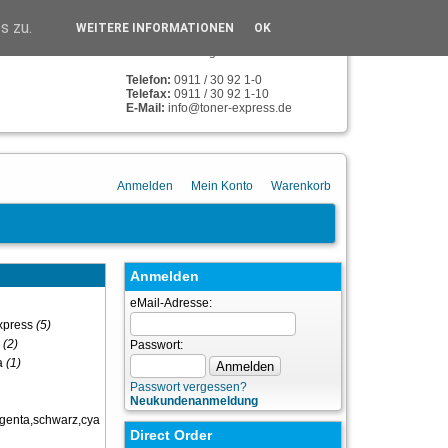
TONER-EXPRESS
s zu.
WEITERE INFORMATIONEN
OK
Humboldstr. 134
90459 Nürnberg
Telefon:
0911 / 30 92 1-0
Telefax:
0911 / 30 92 1-10
E-Mail:
info@toner-express.de
Anmelden
Mein Konto
Warenkorb
Anmelden
eMail-Adresse:
xpress
(5)
z
(2)
Passwort:
a
(1)
Passwort vergessen?
Neukundenanmeldung
enta,schwarz,cyan
(1)
Direct Order