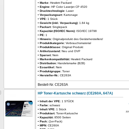
•
Marke:
Hewlett Packard
•
Engine:
HP Color Laserjet CP 4520
•
Drucktechnologie:
Laser
•
Verpackungsart:
Kartonage
•
VPE:
1 Stück
•
Gewicht (inkl. Verpackung):
1.84 kg
•
Packart:
Singlepack
•
Kapazität (ISO/IEC Norm):
ISO/IEC 19798
•
PE:
1
•
Hinweis:
Originalprodukt des Geräteherstellers!
•
Produktkategorie:
Verbrauchsmaterial
•
Produktklasse:
Original Produkt
•
Artikelzustand:
Neu und OVP
•
Sparset:
Nein
•
Markenkompatibilität:
Hewlett Packard
•
Distribution:
Handelsmarke (B2B)
•
Ecoartikel:
Nein
•
Produktgruppe:
Toner
•
Hersteller-Nr.:
CE263A
Bestell-Nr. CE263A
HP Toner-Kartusche schwarz (CE260A, 647A)
•
Inhalt der VPE:
1 STÜCK
•
Farbe:
schwarz
•
Inhalt VPE:
1 Stück
zz
•
Produktart:
Toner-Kartusche
•
Kapazität:
8500 Seiten
•
Pack:
(1er-Pack)
•
MPN:
CE260A