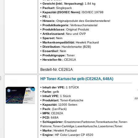
•
Gewicht (inkl. Verpackung):
1.84 kg
•
Packart:
Singlepack
•
Kapazität (ISO/IEC Norm):
ISO/IEC 19798
•
PE:
1
•
Hinweis:
Originalprodukt des Geräteherstellers!
•
Produktkategorie:
Verbrauchsmaterial
•
Produktklasse:
Original Produkt
•
Artikelzustand:
Neu und OVP
•
Sparset:
Nein
•
Markenkompatibilität:
Hewlett Packard
•
Distribution:
Handelsmarke (B2B)
•
Ecoartikel:
Nein
•
Produktgruppe:
Toner
•
Hersteller-Nr.:
CE261A
Bestell-Nr. CE261A
HP Toner-Kartusche gelb (CE262A, 648A)
•
Inhalt der VPE:
1 STÜCK
•
Farbe:
gelb
•
Inhalt VPE:
1 Stück
zz
•
Produktart:
Toner-Kartusche
•
Kapazität:
11000 Seiten
•
Pack:
(1er-Pack)
•
MPN:
CE262A
•
PCD:
648A
•
Schlagwörter:
Ersatztoner,Farbtoner,Tonerkartusche,Toner-
Patrone,Toner-Cartridge,Laserkartusche,Lasertoner,Toner
•
Marke:
Hewlett Packard
•
Engine:
HP Color Laserjet CP 4520