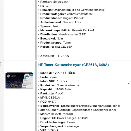
•
Packart:
Singlepack
•
PE:
1
•
Hinweis:
Originalprodukt des Geräteherstellers!
•
Produktkategorie:
Verbrauchsmaterial
•
Produktklasse:
Original Produkt
•
Artikelzustand:
Neu und OVP
•
Sparset:
Nein
•
Markenkompatibilität:
Hewlett Packard
•
Distribution:
Handelsmarke (B2B)
•
Ecoartikel:
Nein
•
Produktgruppe:
Toner
•
Hersteller-Nr.:
CE265A
Bestell-Nr. CE265A
HP Toner-Kartusche cyan (CE261A, 648A)
•
Inhalt der VPE:
1 STÜCK
•
Farbe:
cyan
•
Inhalt VPE:
1 Stück
zz
•
Produktart:
Toner-Kartusche
•
Kapazität:
11000 Seiten
•
Pack:
(1er-Pack)
•
MPN:
CE261A
•
PCD:
648A
•
Schlagwörter:
Ersatztoner,Farbtoner,Tonerkartusche,Toner-
Patrone,Toner-Cartridge,Laserkartusche,Lasertoner,Toner
•
Marke:
Hewlett Packard
•
Engine:
HP Color Laserjet CP 4520
•
Drucktechnologie:
Laser
•
Verpackungsart:
Kartonage
•
VPE:
1 Stück