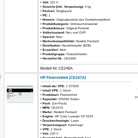
•
Volt:
110 V
•
Gewicht (inkl. Verpackung):
3 kg
•
Packart:
Singlepack
•
PE:
1
•
Hinweis:
Originalprodukt des Geräteherstellers!
•
Produktkategorie:
Verbrauchsmaterial
•
Produktklasse:
Original Produkt
•
Artikelzustand:
Neu und OVP
•
Sparset:
Nein
•
Markenkompatibilität:
Hewlett Packard
•
Distribution:
Handelsmarke (B2B)
•
Ecoartikel:
Nein
•
Produktgruppe:
Fixiereinheiten
•
Hersteller-Nr.:
CE246A
Bestell-Nr. CE246A
HP Fixiereinheit (CE247A)
•
Inhalt der VPE:
1 STÜCK
•
Inhalt VPE:
1 Stück
•
Produktart:
Fixiereinheit
zz
•
Kapazität:
150000 Seiten
•
Pack:
(1er-Pack)
•
MPN:
CE247A
•
Marke:
Hewlett Packard
•
Engine:
HP Color Laserjet CP 5525
•
Drucktechnologie:
Laser
•
Verpackungsart:
Kartonage
•
VPE:
1 Stück
•
Volt:
220 V
•
Gewicht (inkl. Verpackung):
3 kg