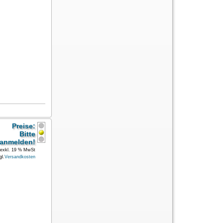
Preise:
Bitte
anmelden!
exkl. 19 % MwSt
gl.
Versandkosten