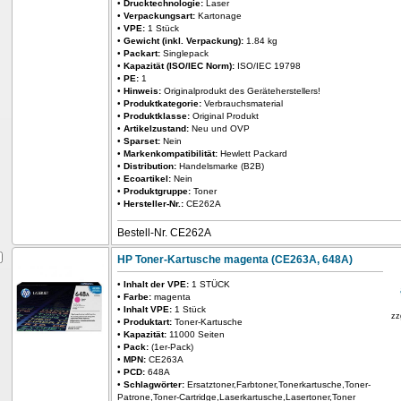
•
Drucktechnologie:
Laser
•
Verpackungsart:
Kartonage
•
VPE:
1 Stück
•
Gewicht (inkl. Verpackung):
1.84 kg
•
Packart:
Singlepack
•
Kapazität (ISO/IEC Norm):
ISO/IEC 19798
•
PE:
1
•
Hinweis:
Originalprodukt des Geräteherstellers!
•
Produktkategorie:
Verbrauchsmaterial
•
Produktklasse:
Original Produkt
•
Artikelzustand:
Neu und OVP
•
Sparset:
Nein
•
Markenkompatibilität:
Hewlett Packard
•
Distribution:
Handelsmarke (B2B)
•
Ecoartikel:
Nein
•
Produktgruppe:
Toner
•
Hersteller-Nr.:
CE262A
Bestell-Nr. CE262A
HP Toner-Kartusche magenta (CE263A, 648A)
•
Inhalt der VPE:
1 STÜCK
•
Farbe:
magenta
•
Inhalt VPE:
1 Stück
zz
•
Produktart:
Toner-Kartusche
•
Kapazität:
11000 Seiten
•
Pack:
(1er-Pack)
•
MPN:
CE263A
•
PCD:
648A
•
Schlagwörter:
Ersatztoner,Farbtoner,Tonerkartusche,Toner-
Patrone,Toner-Cartridge,Laserkartusche,Lasertoner,Toner