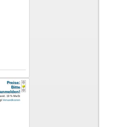
Preise:
Bitte
anmelden!
exkl. 19 % MwSt
gl.
Versandkosten