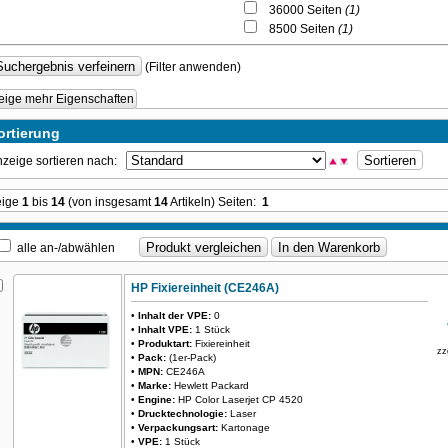
36000 Seiten
(1)
8500 Seiten
(1)
(Filter anwenden)
eige mehr Eigenschaften
ortierung
zeige sortieren nach:
eige
1
bis
14
(von insgesamt
14
Artikeln) Seiten:
1
alle an-/abwählen
HP Fixiereinheit (CE246A)
•
Inhalt der VPE:
0
•
Inhalt VPE:
1 Stück
•
Produktart:
Fixiereinheit
zz
•
Pack:
(1er-Pack)
•
MPN:
CE246A
•
Marke:
Hewlett Packard
•
Engine:
HP Color Laserjet CP 4520
•
Drucktechnologie:
Laser
•
Verpackungsart:
Kartonage
•
VPE:
1 Stück