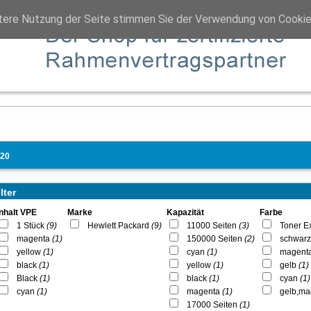
tere Nutzung der Seite stimmen Sie der Verwendung von Cookie
520
lter
Inhalt VPE
Marke
Kapazität
Farbe
1 Stück
(9)
Hewlett Packard
(9)
11000 Seiten
(3)
Toner E
magenta
(1)
150000 Seiten
(2)
schwar
yellow
(1)
cyan
(1)
magent
black
(1)
yellow
(1)
gelb
(1)
Black
(1)
black
(1)
cyan
(1)
cyan
(1)
magenta
(1)
gelb,mag
17000 Seiten
(1)