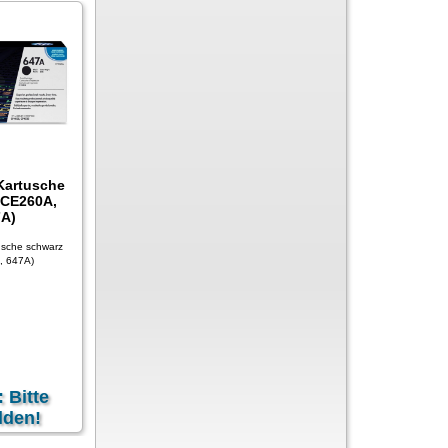
Kartusche
(CE260A,
A)
usche schwarz
, 647A)
: Bitte
lden!
zgl.
Versandkosten