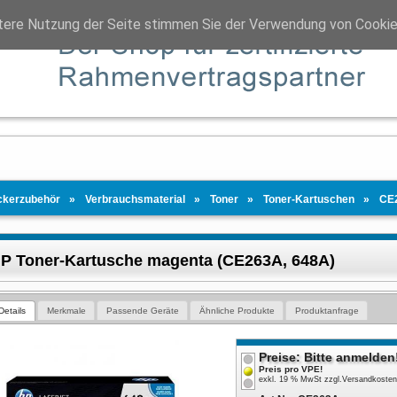
tere Nutzung der Seite stimmen Sie der Verwendung von Cookie
ckerzubehör
Verbrauchsmaterial
Toner
Toner-Kartuschen
CE
P Toner-Kartusche magenta (CE263A, 648A)
Details
Merkmale
Passende Geräte
Ähnliche Produkte
Produktanfrage
Preise: Bitte anmelden
Preis pro VPE!
exkl. 19 % MwSt
zzgl.
Versandkoste