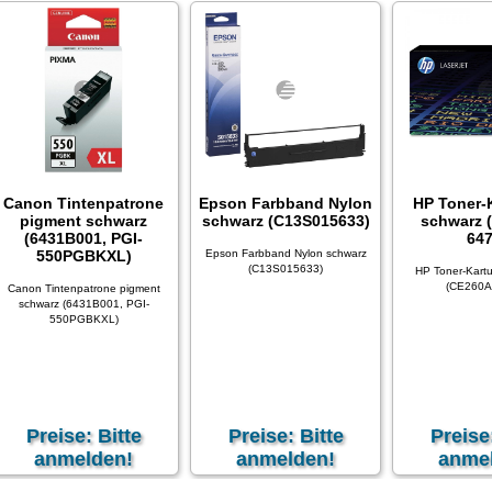
Canon Tintenpatrone
Epson Farbband Nylon
HP Toner-
pigment schwarz
schwarz (C13S015633)
schwarz 
(6431B001, PGI-
647
550PGBKXL)
Epson Farbband Nylon schwarz
(C13S015633)
HP Toner-Kart
(CE260A
Canon Tintenpatrone pigment
schwarz (6431B001, PGI-
550PGBKXL)
Preise: Bitte
Preise: Bitte
Preise
anmelden!
anmelden!
anme
xkl. 19 % MwSt
zzgl.
Versandkosten
exkl. 19 % MwSt
zzgl.
Versandkosten
exkl. 19 % MwSt
z