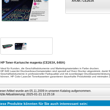
Art.Nr.:
CE263A
HP Toner-Kartusche magenta (CE263A, 648A)
Ideal für Kunden, die Geschäftsdokumente und Marketingmaterialien in Farbe drucken.
HP 648 LaserJet Druckverbrauchsmaterialien sind speziell auf Ihren Drucker abgestimmt, damit S
Geschäftsdokumente in professioneller Farbqualität und mit zuverlässiger Druckkassettenleistun
können. HP Color LaserJet Tonerkassetten garantieren dauerhafte Produktivität und minimalen Ze
eser Artikel wurde am 05.11.2009 in unseren Katalog aufgenommen.
tzte Aktualisierung: 2025-01-21 12:25:18
iese Produkte könnten für Sie auch interessant sein: