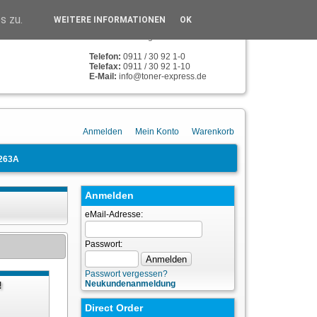
TONER-EXPRESS
s zu.
WEITERE INFORMATIONEN
OK
Humboldstr. 134
90459 Nürnberg
Telefon:
0911 / 30 92 1-0
Telefax:
0911 / 30 92 1-10
E-Mail:
info@toner-express.de
Anmelden
Mein Konto
Warenkorb
263A
Anmelden
eMail-Adresse:
Passwort:
Passwort vergessen?
Neukundenanmeldung
!
n
Direct Order