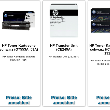
HP Toner-Kartusche
HP Transfer-Unit
HP Toner-Ka
schwarz (Q7553A, 53A)
(CE249A)
schwarz HC
131
HP Toner-Kartusche schwarz
HP Transfer-Unit (CE249A)
(Q7553A, 53A)
HP Toner-Kartus
HC (CF210
Preise: Bitte
Preise: Bitte
Preise
anmelden!
anmelden!
anme
xkl. 19 % MwSt
zzgl.
Versandkosten
exkl. 19 % MwSt
zzgl.
Versandkosten
exkl. 19 % MwSt
z