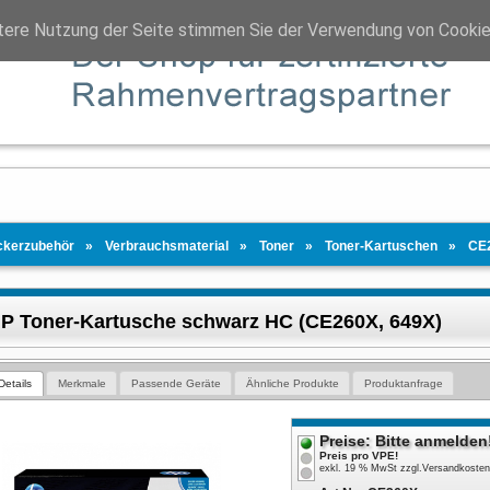
tere Nutzung der Seite stimmen Sie der Verwendung von Cookie
ckerzubehör
Verbrauchsmaterial
Toner
Toner-Kartuschen
CE
P Toner-Kartusche schwarz HC (CE260X, 649X)
Details
Merkmale
Passende Geräte
Ähnliche Produkte
Produktanfrage
Preise: Bitte anmelden
Preis pro VPE!
exkl. 19 % MwSt
zzgl.
Versandkoste