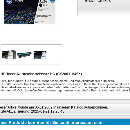
Art.Nr.:
CE260X
HP Toner-Kartusche schwarz HC (CE260X, 649X)
Ideal für Kunden, die häufig Geschäftsdokumente und Marketingmaterialien drucken.
HP 649 LaserJet Druckverbrauchsmaterialien sind speziell auf Ihren Drucker abgestimmt, damit S
Geschäftsdokumente in professioneller Farbqualität und mit zuverlässiger Druckkassettenleistun
können. HP Color LaserJet Tonerkassetten garantieren dauerhafte Produktivität und minimalen Ze
eser Artikel wurde am 05.11.2009 in unseren Katalog aufgenommen.
tzte Aktualisierung: 2025-01-21 12:25:45
iese Produkte könnten für Sie auch interessant sein: