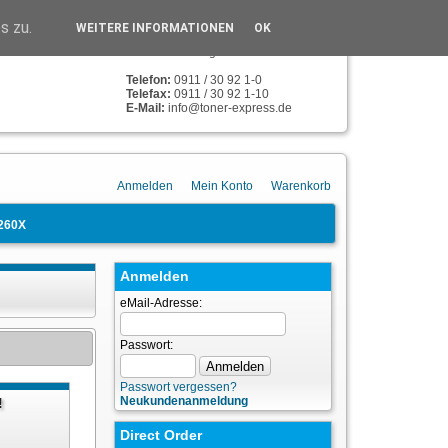
TONER-EXPRESS
s zu.
WEITERE INFORMATIONEN
OK
Humboldstr. 134
90459 Nürnberg
Telefon:
0911 / 30 92 1-0
Telefax:
0911 / 30 92 1-10
E-Mail:
info@toner-express.de
Anmelden
Mein Konto
Warenkorb
260X
Anmelden
eMail-Adresse:
Passwort:
Passwort vergessen?
Neukundenanmeldung
!
n
Direct Order