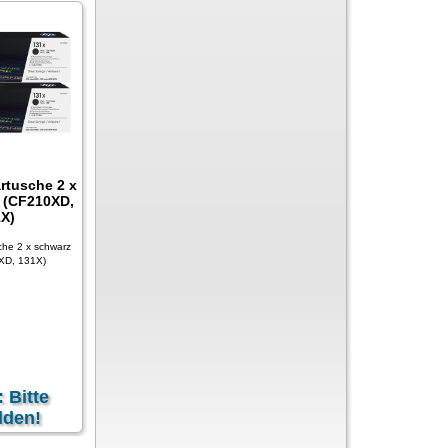
rtusche 2 x
 (CF210XD,
X)
che 2 x schwarz
XD, 131X)
: Bitte
lden!
zgl.
Versandkosten