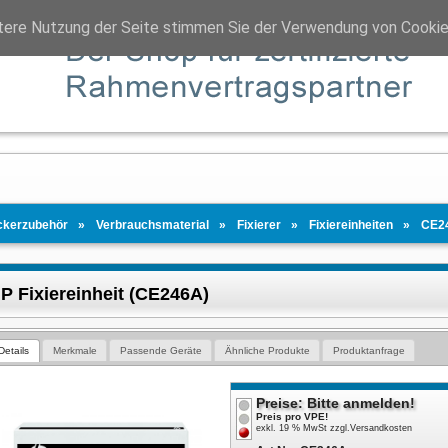
tere Nutzung der Seite stimmen Sie der Verwendung von Cookie
ckerzubehör
Verbrauchsmaterial
Fixierer
Fixiereinheiten
CE2
P Fixiereinheit (CE246A)
Details
Merkmale
Passende Geräte
Ähnliche Produkte
Produktanfrage
Preise: Bitte anmelden!
Preis pro VPE!
exkl. 19 % MwSt
zzgl.
Versandkosten