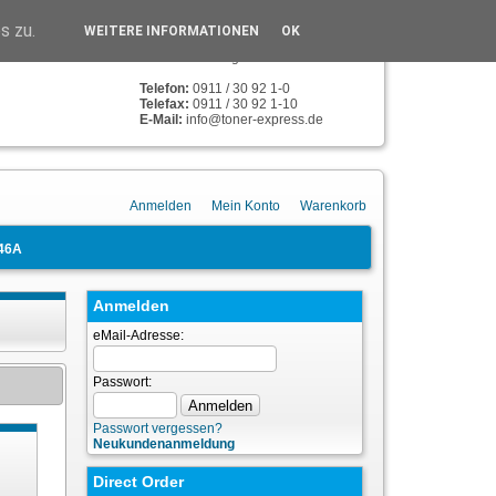
TONER-EXPRESS
s zu.
WEITERE INFORMATIONEN
OK
Humboldstr. 134
90459 Nürnberg
Telefon:
0911 / 30 92 1-0
Telefax:
0911 / 30 92 1-10
E-Mail:
info@toner-express.de
Anmelden
Mein Konto
Warenkorb
46A
Anmelden
eMail-Adresse:
Passwort:
Passwort vergessen?
Neukundenanmeldung
Direct Order