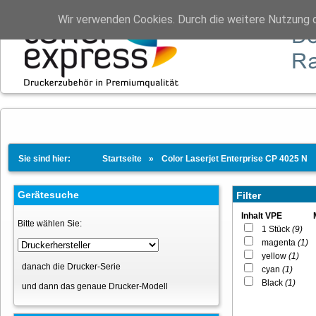
Wir verwenden Cookies. Durch die weitere Nutzung 
Sie sind hier:
Startseite
Color Laserjet Enterprise CP 4025 N
Gerätesuche
Filter
Inhalt VPE
Bitte wählen Sie:
1 Stück
(9)
magenta
(1)
yellow
(1)
danach die Drucker-Serie
cyan
(1)
Black
(1)
und dann das genaue Drucker-Modell