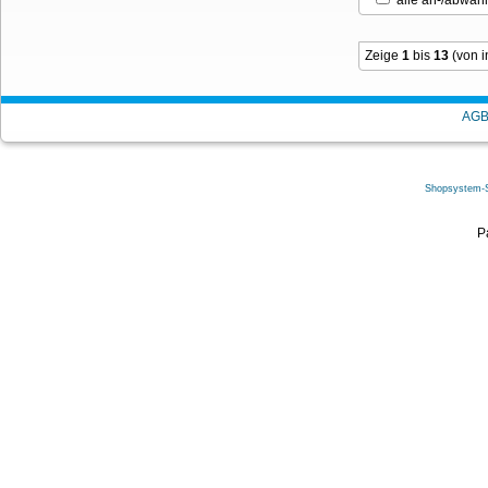
Zeige
1
bis
13
(von 
AG
Shopsystem-
P