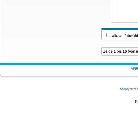
alle an-/ab
Zeige
1
bis
16
(von 
AG
Shopsystem-
P