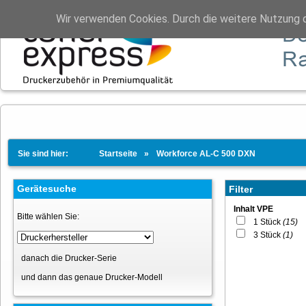
Wir verwenden Cookies. Durch die weitere Nutzung 
Sie sind hier:
Startseite
Workforce AL-C 500 DXN
Gerätesuche
Filter
Inhalt VPE
Bitte wählen Sie:
1 Stück
(15)
3 Stück
(1)
danach die Drucker-Serie
und dann das genaue Drucker-Modell