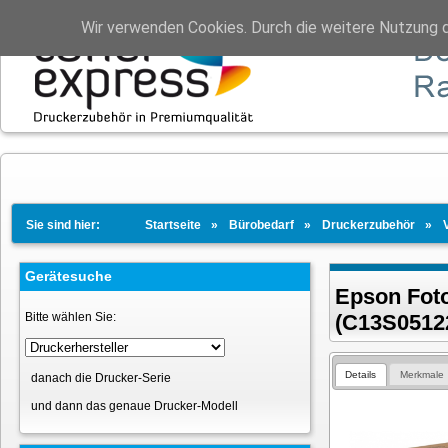
Wir verwenden Cookies. Durch die weitere Nutzung 
Sie sind hier:
Startseite
Bürobedarf
Druckerzubehör
Gerätesuche
Epson Foto
Bitte wählen Sie:
(C13S05122
Details
Merkmale
danach die Drucker-Serie
und dann das genaue Drucker-Modell